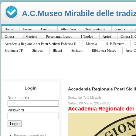
A.C.Museo Mirabile delle tradiz
Home
Ass.ne
Com.ni
Albo d'oro
Testimonianze
Stampa
R
Chiusa
I Mestieri
Personaggi Illustri
I Titolati
Artisti
Chiusa & C
Accademia Regionale dei Poeti Siciliani Federico II
Marsala
S. P. Perriere
C
Provincia TP
Simposi
Illustri
Scrittori
Biblioteca Museo
Arco C
Login
Accademia Regionale Poeti Sicili
Scritto da Totò Mirabile
Nome utente
Sabato 09 Marzo 2019 05:28
Accademia Regionale dei Po
Password
Password dimenticata?