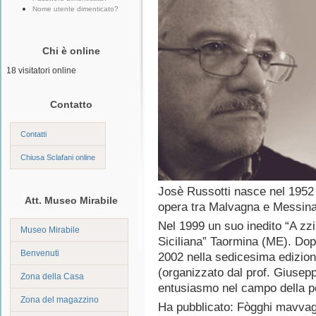
Nome utente dimenticato?
Chi è online
18 visitatori online
Contatto
Contatti
Chiusa Sclafani online
Josè Russotti nasce nel 1952 i
Att. Museo Mirabile
opera tra Malvagna e Messina
Nel 1999 un suo inedito “A zzi
Museo Mirabile
Siciliana” Taormina (ME). Dop
Benvenuti
2002 nella sedicesima edizio
(organizzato dal prof. Giusep
Zona della Casa
entusiasmo nel campo della po
Zona del magazzino
Ha pubblicato: Fògghi mavvagn