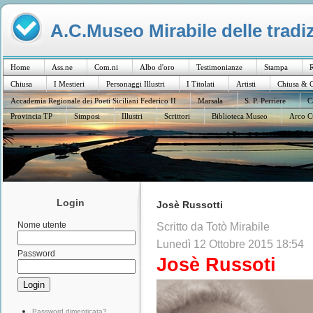
A.C.Museo Mirabile delle tradiz
Home
Ass.ne
Com.ni
Albo d'oro
Testimonianze
Stampa
R
Chiusa
I Mestieri
Personaggi Illustri
I Titolati
Artisti
Chiusa & C
Accademia Regionale dei Poeti Siciliani Federico II
Marsala
S. P. Perriere
C
Provincia TP
Simposi
Illustri
Scrittori
Biblioteca Museo
Arco C
Login
Josè Russotti
Nome utente
Scritto da Totò Mirabile
Lunedì 12 Ottobre 2015 18:54
Password
Josè Russoti
Password dimenticata?