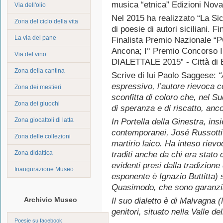
musica “etnica” Edizioni Nova
Via dell'olio
Nel 2015 ha realizzato “La Sicil
Zona del ciclo della vita
di poesie di autori siciliani.
La via del pane
Finalista Premio Nazionale 
Ancona; I° Premio Concorso 
Via del vino
DIALETTALE 2015” - Città di 
Zona della cantina
Scrive di lui Paolo Saggese:
“
espressivo, l’autore rievoca c
Zona dei mestieri
sconfitta di coloro che, nel Su
Zona dei giuochi
di speranza e di riscatto, anc
Zona giocattoli di latta
In Portella della Ginestra, insi
contemporanei, José Russotti
Zona delle collezioni
martirio laico. Ha inteso rievoc
Zona didattica
traditi anche da chi era stato
evidenti presi dalla tradizione 
Inaugurazione Museo
esponente è Ignazio Buttitta)
Quasimodo, che sono garanzia
Archivio Museo
Il suo dialetto è di Malvagna (
genitori, situato nella Valle del
Poesie su facebook