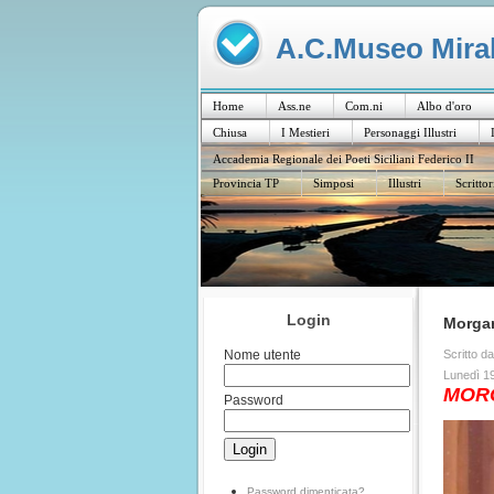
A.C.Museo Mirabi
Home
Ass.ne
Com.ni
Albo d'oro
Chiusa
I Mestieri
Personaggi Illustri
Accademia Regionale dei Poeti Siciliani Federico II
Provincia TP
Simposi
Illustri
Scrittor
Login
Morgan
Scritto d
Nome utente
Lunedì 1
MOR
Password
Password dimenticata?