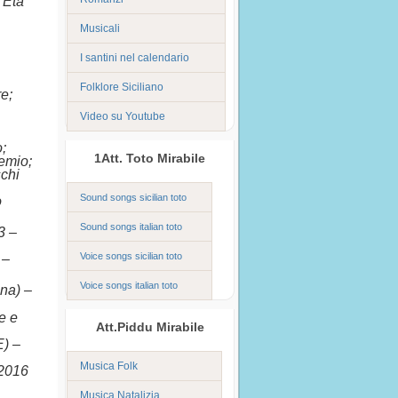
a Età
Musicali
I santini nel calendario
Folklore Siciliano
re
;
Video su Youtube
o
;
1Att. Toto Mirabile
emio
;
chi
Sound songs sicilian toto
o
Sound songs italian toto
3 –
Voice songs sicilian toto
 –
Voice songs italian toto
ina) –
e e
Att.Piddu Mirabile
E) –
Musica Folk
 2016
Musica Natalizia