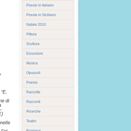
Poesie in Italiano
Poesie in Siciliano
Natale 2010
Pittura
Scultura
Escursioni
Musica
Opuscoli
e
Poesia
 “E.
Raccolte
ne di
Racconti
a
–
Ricerche
E)
Teatro
 nelle
Romanzi