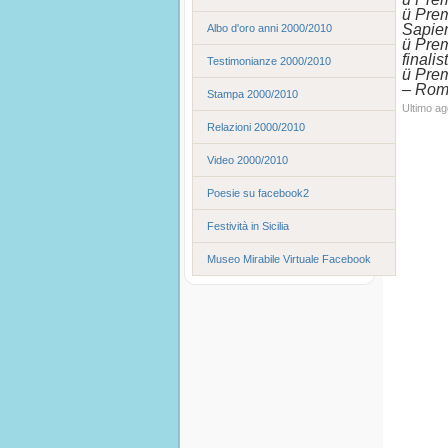
ü Prem
Sapie
Albo d'oro anni 2000/2010
ü Prem
finalis
Testimonianze 2000/2010
ü Pre
– Rom
Stampa 2000/2010
Ultimo a
Relazioni 2000/2010
Video 2000/2010
Poesie su facebook2
Festività in Sicilia
Museo Mirabile Virtuale Facebook