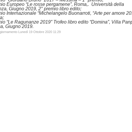
io Europeo “Le rosse pergamene”, Roma,. Università della
nza, Giugno 2019,
2° premio libro edito
;
io Internazionale “Michelangelo Buonarroti, “Arte per amore 20
ta
;
mio “Le Ragunanze 2019”
Trofeo libro edito
“Domina”, Villa Panp
a, Giugno 2019.
ggiornamento Lunedì 19 Ottobre 2020 11:29