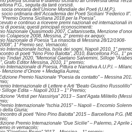
gno poesia siciliana e dialetto siciliano all’Università della Terz
ellona P.G., seguita da tanti corsisti.
 socia onoraria dell’Unione Mondiale dei Poeti (U.M.P.).
 socio ordinaria dell’Accademia dei Poeti Siciliani “Federico II”.
 “Premio Donna Siciliana 2018 per la Poesia”.
icevuto e continuo a ricevere premi nazionali ed internazionali in
si di poesia; questi principali riconoscimenti:
mio Nazionale Quasimodo 2007, Caltanissetta,
Menzione d’ono
mio Colapesce 2008, Messina,
2° premio ex aequo
;
io Nazionale di Poesia “La rinascita di Messina 28/12/1908-
/2008”,
1° Premio sez. Vernacolo
;
io Internazionale Ischia, Isola dei sogni, Napoli 2010,
1° premi
Incontro di poeti “Nino Pino Balotta”, 2010, Barcellona P.G.,
1° pr
io Tindari 2020, “Memorial Gaetano Salvemini, Silloge “Arabes
e”, Grafo Editor Messina, 2010,
1° premio
;
io Internazionale di Poesia, Pittura e Narrativa A.U.P.I. – Milan
–
Menzione d’Onore + Medaglia Aurea
;
dizione Premio Nazionale “Poesia da contatto” – Messina 201
emio
;
remio Internazionale di Lettere e Arti “Beato Giustino Russolillo”
 Silloge Edita – Napoli 2013 –
1° Premio
;
izione “Artisti per Nassiriya” 2013 – Sant’Agata Militello (Mess
emio
;
Premio Internazionale “Ischia 2015” – Napoli –
Encomio Solenn
 della Giuria
;
 Incontro di poeti “Nino Pino Balotta” 2015 – Barcellona P.G. (M
mio
;
dizione Premio Internazionale “Due Sicilie” – Palermo, 2 Aprile
remio in vernacolo
;
mio “Giordano Bruno” 2017 – Messina –
1° premio
;