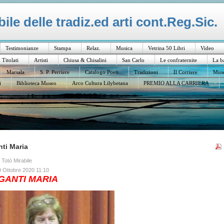
le delle tradiz.ed arti cont.Reg.Sic.
Testimonianze
Stampa
Relaz.
Musica
Vetrina 50 Libri
Video
I Titolati
Artisti
Chiusa & Chisalini
San Carlo
Le confraternite
La b
Marsala
S. P. Perriere
Catalogo Poeti
Tradizioni
Il Corriere
Muse
i
Biblioteca Museo
Arco Cultura Lilybetana
PREMIO ALLA CARRIERA
ti Maria
a Totò Mirabile
9 Ottobre 2020 11:10
GANTI MARIA