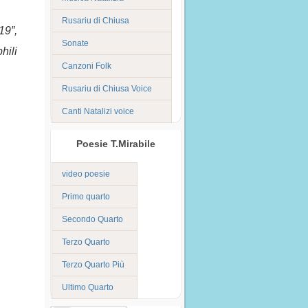
Rusariu di Chiusa
19”,
Sonate
hili
Canzoni Folk
Rusariu di Chiusa Voice
Canti Natalizi voice
Poesie T.Mirabile
video poesie
Primo quarto
Secondo Quarto
Terzo Quarto
Terzo Quarto Più
Ultimo Quarto