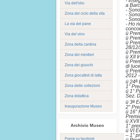
- Inse
Via dell'olio
a Barc
- Sono
Zona del ciclo della vita
- Sono
- Sono
- Ho r
La via del pane
concor
ü Pre
Via del vino
ü Pre
ü Prem
Zona della cantina
28/12
ü Prem
Zona dei mestieri
ü XII 
ü Prem
Zona dei giuochi
di luc
ü Prem
2012 
Zona giocattoli di latta
a
ü 24
E
Zona delle collezioni
1° Pr
ü 1° P
Sez. D
Zona didattica
a
ü 3
Ed
Inaugurazione Museo
2° Pr
ü 16° 
Premio
ü XVII
Archivio Museo
1° pre
ü VI E
–
1° p
Poesie su facebook
ü Pre