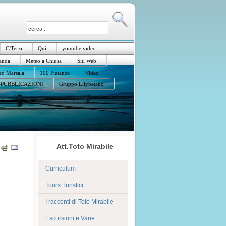
C/Terzi
Quì
youtube video
anda
Meteo a Chiusa
Siti Web
o Marsala
100 Pietanze
Video
PUBBLICAZIONI
Gruppo Lilybetano
Att.Toto Mirabile
Curriculum
Tours Turistici
I racconti di Totò Mirabile
Escursioni e Varie