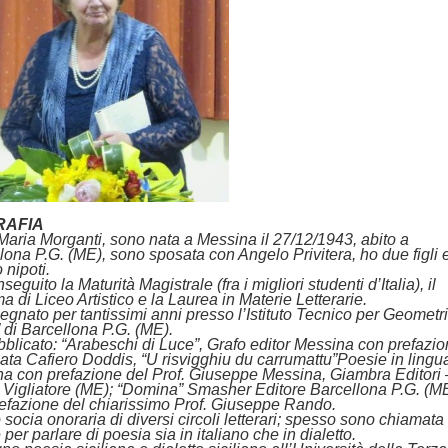
RAFIA
aria Morganti, sono nata a Messina il 27/12/1943, abito a
lona P.G. (ME), sono sposata con Angelo Privitera, ho due figli 
 nipoti.
eguito la Maturità Magistrale (fra i migliori studenti d’Italia), il
a di Liceo Artistico e la Laurea in Materie Letterarie.
egnato per tantissimi anni presso l’Istituto Tecnico per Geometri
 di Barcellona P.G. (ME).
blicato: “
Arabeschi di Luce
”, Grafo editor Messina con prefazio
ata Cafiero Doddis, “
U risvigghiu du carrumattu
”Poesie in lingu
ana con prefazione del Prof. Giuseppe Messina, Giambra Editori 
Vigliatore (ME); “
Domina
” Smasher Editore Barcellona P.G. (M
efazione del chiarissimo Prof. Giuseppe Rando.
 socia onoraria di diversi circoli letterari; spesso sono chiamata
 per parlare di poesia sia in italiano che in dialetto.