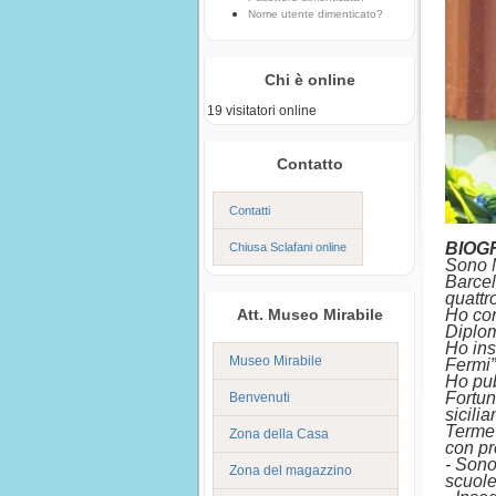
Nome utente dimenticato?
Chi è online
19 visitatori online
Contatto
Contatti
BIOG
Chiusa Sclafani online
Sono M
Barcel
quattro
Att. Museo Mirabile
Ho cons
Diplom
Ho ins
Museo Mirabile
Fermi”
Ho pub
Fortun
Benvenuti
sicili
Terme 
Zona della Casa
con pr
- Sono
Zona del magazzino
scuole