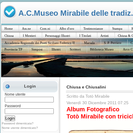
A.C.Museo Mirabile delle tradiz.
Home
Ass.ne
Com.ni
Albo d'oro
Testimonianze
Stampa
R
Chiusa
I Mestieri
Personaggi Illustri
I Titolati
Artisti
Chiusa & C
Accademia Regionale dei Poeti Siciliani Federico II
Marsala
S. P. Perriere
C
Provincia TP
Simposi
Illustri
Scrittori
Biblioteca Museo
Arco C
Login
Chiusa e Chiusalini
Nome utente
Scritto da Totò Mirabile
Venerdì 30 Dicembre 2011 07:25
Password
Album Fotografico
Totò Mirabile con tricic
Password dimenticata?
Nome utente dimenticato?