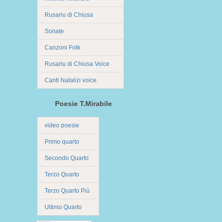
Rusariu di Chiusa
Sonate
Canzoni Folk
Rusariu di Chiusa Voice
Canti Natalizi voice
Poesie T.Mirabile
video poesie
Primo quarto
Secondo Quarto
Terzo Quarto
Terzo Quarto Più
Ultimo Quarto