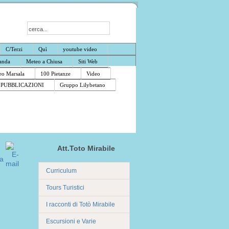
C/Terzi
Quì
youtube video
anda
Meteo a Chiusa
Siti Web
o Marsala
100 Pietanze
Video
PUBBLICAZIONI
Gruppo Lilybetano
Att.Toto Mirabile
Curriculum
Tours Turistici
I racconti di Totò Mirabile
Escursioni e Varie