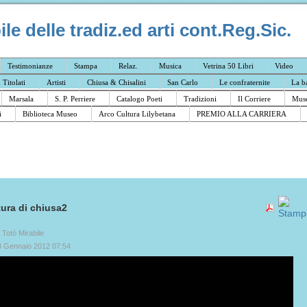
e delle tradiz.ed arti cont.Reg.Sic.
Testimonianze
Stampa
Relaz.
Musica
Vetrina 50 Libri
Video
I Titolati
Artisti
Chiusa & Chisalini
San Carlo
Le confraternite
La b
Marsala
S. P. Perriere
Catalogo Poeti
Tradizioni
Il Corriere
Muse
i
Biblioteca Museo
Arco Cultura Lilybetana
PREMIO ALLA CARRIERA
tura di chiusa2
a Totò Mirabile
3 Gennaio 2012 07:54