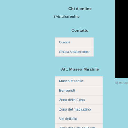
Chi è online
8 visitatori online
Contatto
Contatti
Chiusa Sclafani online
Att. Museo Mirabile
Museo Mirabile
Ultimo a
Benvenuti
Zona della Casa
Zona del magazzino
Via dell'olio