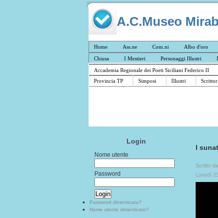
A.C.Museo Mirabil
Home
Ass.ne
Com.ni
Albo d'oro
Chiusa
I Mestieri
Personaggi Illustri
Accademia Regionale dei Poeti Siciliani Federico II
Provincia TP
Simposi
Illustri
Scrittor
Login
I suna
Nome utente
Scritto d
Password
Lunedì 2
Password dimenticata?
Nome utente dimenticato?