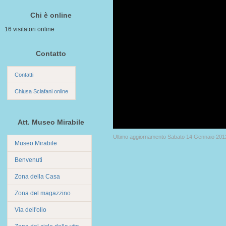
Chi è online
16 visitatori online
Contatto
Contatti
Chiusa Sclafani online
Att. Museo Mirabile
Ultimo aggiornamento Sabato 14 Gennaio 201
Museo Mirabile
Benvenuti
Zona della Casa
Zona del magazzino
Via dell'olio