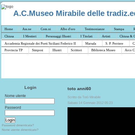
A.C.Museo Mirabile delle tradiz.e
Home
Ass.ne
Com.ni
Albo d'oro
Testimonianze
Stampa
R
Chiusa
I Mestieri
Personaggi Illustri
I Titolati
Artisti
Chiusa & C
Accademia Regionale dei Poeti Siciliani Federico II
Marsala
S. P. Perriere
C
Provincia TP
Simposi
Illustri
Scrittori
Biblioteca Museo
Arco C
Login
toto anni60
Nome utente
Scritto da Totò Mirabile
Sabato 14 Gennaio 2012 05:23
Password
Password dimenticata?
Nome utente dimenticato?