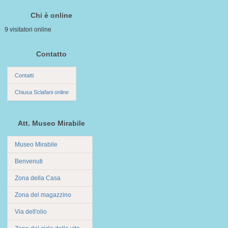
Chi è online
9 visitatori online
Contatto
Contatti
Chiusa Sclafani online
Att. Museo Mirabile
Museo Mirabile
Benvenuti
Zona della Casa
Zona del magazzino
Via dell'olio