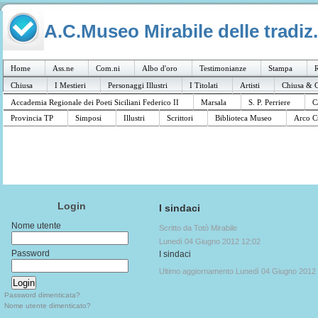
A.C.Museo Mirabile delle tradiz.
Home
Ass.ne
Com.ni
Albo d'oro
Testimonianze
Stampa
R
Chiusa
I Mestieri
Personaggi Illustri
I Titolati
Artisti
Chiusa & C
Accademia Regionale dei Poeti Siciliani Federico II
Marsala
S. P. Perriere
C
Provincia TP
Simposi
Illustri
Scrittori
Biblioteca Museo
Arco C
Login
I sindaci
Nome utente
Scritto da Totò Mirabile
Lunedì 04 Giugno 2012 12:02
Password
I sindaci
Ultimo aggiornamento Lunedì 04 Giugno 2012
Password dimenticata?
Nome utente dimenticato?