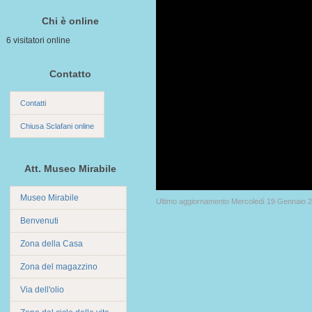
Chi è online
6 visitatori online
Contatto
Contatti
Chiusa Sclafani online
Att. Museo Mirabile
Museo Mirabile
Ultimo aggiornamento Mercoledì 19 Gennaio 
Benvenuti
Zona della Casa
Zona del magazzino
Via dell'olio