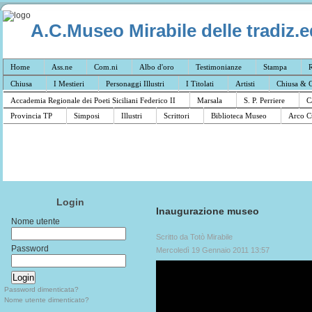
A.C.Museo Mirabile delle tradiz.e
Home
Ass.ne
Com.ni
Albo d'oro
Testimonianze
Stampa
R
Chiusa
I Mestieri
Personaggi Illustri
I Titolati
Artisti
Chiusa & C
Accademia Regionale dei Poeti Siciliani Federico II
Marsala
S. P. Perriere
C
Provincia TP
Simposi
Illustri
Scrittori
Biblioteca Museo
Arco C
Login
Inaugurazione museo
Nome utente
Scritto da Totò Mirabile
Password
Mercoledì 19 Gennaio 2011 13:57
Password dimenticata?
Nome utente dimenticato?