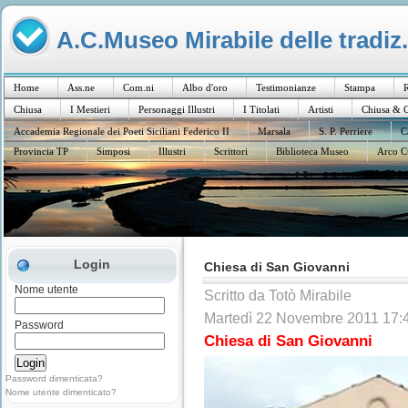
A.C.Museo Mirabile delle tradiz.
Home
Ass.ne
Com.ni
Albo d'oro
Testimonianze
Stampa
R
Chiusa
I Mestieri
Personaggi Illustri
I Titolati
Artisti
Chiusa & C
Accademia Regionale dei Poeti Siciliani Federico II
Marsala
S. P. Perriere
C
Provincia TP
Simposi
Illustri
Scrittori
Biblioteca Museo
Arco C
Login
Chiesa di San Giovanni
Nome utente
Scritto da Totò Mirabile
Martedì 22 Novembre 2011 17:
Password
Chiesa di San Giovanni
Password dimenticata?
Nome utente dimenticato?