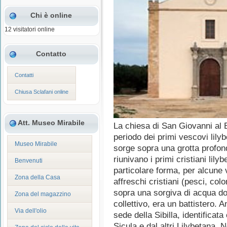
Chi è online
12 visitatori online
Contatto
Contatti
Chiusa Sclafani online
Att. Museo Mirabile
La chiesa di San Giovanni al B
periodo dei primi vescovi lily
Museo Mirabile
sorge sopra una grotta profonda
riunivano i primi cristiani lilyb
Benvenuti
particolare forma, per alcune 
Zona della Casa
affreschi cristiani (pesci, co
sopra una sorgiva di acqua dol
Zona del magazzino
collettivo, era un battistero. 
Via dell'olio
sede della Sibilla, identifica
Sicula e dal altri Lilybetana.