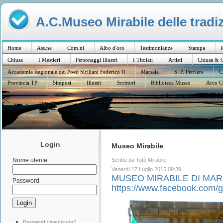
A.C.Museo Mirabile delle tradiz
Home
Ass.ne
Com.ni
Albo d'oro
Testimonianze
Stampa
R
Chiusa
I Mestieri
Personaggi Illustri
I Titolati
Artisti
Chiusa & C
Accademia Regionale dei Poeti Siciliani Federico II
Marsala
S. P. Perriere
C
Provincia TP
Simposi
Illustri
Scrittori
Biblioteca Museo
Arco C
Login
Museo Mirabile
Scritto da Totò Mirabile
Nome utente
Venerdì 17 Luglio 2015 09:39
MUSEO MIRABILE DI MA
Password
https://www.facebook.com/
Password dimenticata?