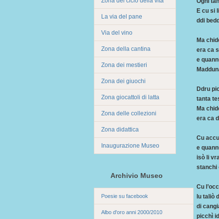
Zona del ciclo della vita
Ogni ta
E cu si l
La via del pane
ddi beddi
Via del vino
Ma chid
Zona della cantina
era ca s
e quannu
Zona dei mestieri
Madduna
Zona dei giuochi
Ddru pic
Zona giocattoli di latta
tanta te
Ma chidd
Zona delle collezioni
era ca di
Zona didattica
Cu accur
Inaugurazione Museo
e quannu
isò li vr
stanchi
Archivio Museo
Cu l’occ
Poesie su facebook
lu taliò 
di cangi
Albo d'oro anni 2000/2010
picchì i