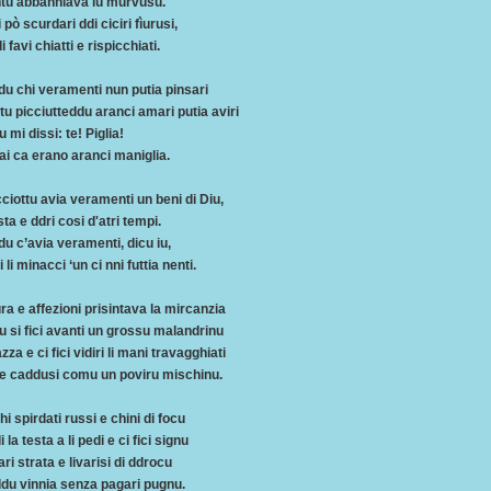
ntu abbanniava lu murvusu.
i pò scurdari ddi ciciri fìurusi,
 favi chiatti e rispicchiati.
du chi veramenti nun putia pinsari
tu picciutteddu aranci amari putia aviri
 mi dissi: te! Piglia!
i ca erano aranci maniglia.
ciottu avia veramenti un beni di Diu,
sta e
ddri cosi d'atri tempi.
u c’avia veramenti, dicu iu,
 li minacci ‘un ci nni futtia nenti.
a e affezioni prisintava la mircanzia
 si fici avanti un grossu malandrinu
azza e ci fici vidiri li mani travagghiati
 e caddusi comu un poviru mischinu.
hi spirdati russi e chini di focu
di la testa a li pedi e ci fici signu
ari strata e livarisi di ddrocu
ddu vinnia senza pagari pugnu.