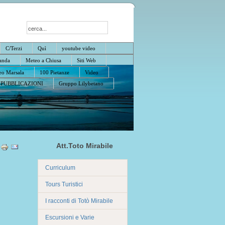
C/Terzi
Quì
youtube video
anda
Meteo a Chiusa
Siti Web
o Marsala
100 Pietanze
Video
PUBBLICAZIONI
Gruppo Lilybetano
Att.Toto Mirabile
Curriculum
Tours Turistici
I racconti di Totò Mirabile
Escursioni e Varie