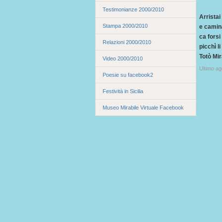
Testimonianze 2000/2010
Arristai
Stampa 2000/2010
e camin
ca forsi
Relazioni 2000/2010
picchì l
Totò Mir
Video 2000/2010
Ultimo a
Poesie su facebook2
Festività in Sicilia
Museo Mirabile Virtuale Facebook