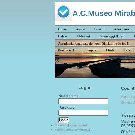
A.C.Museo Mirabil
Home
Ass.ne
Com.ni
Albo d'oro
Chiusa
I Mestieri
Personaggi Illustri
Accademia Regionale dei Poeti Siciliani Federico II
Provincia TP
Simposi
Illustri
Scrittor
Login
Cosi d
Nome utente
Scritto d
Giovedì 
Password
Poesia 
Via Fra
Password dimenticata?
P.I. 05
Nome utente dimenticato?
Distribut