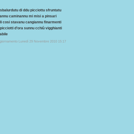
 sbalurdutu di ddu picciottu sfruntatu
annu caminannu mi misi a pinsari
 li cosi stavanu cangiannu finarmenti
i picciotti d’ora sunnu cchiù vigghianti
abile
ggiornamento Lunedì 29 Novembre 2010 15:17