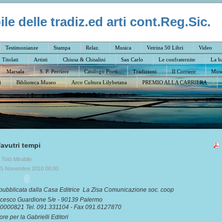
e delle tradiz.ed arti cont.Reg.Sic.
Testimonianze
Stampa
Relaz.
Musica
Vetrina 50 Libri
Video
I Titolati
Artisti
Chiusa & Chisalini
San Carlo
Le confraternite
La b
Marsala
S. P. Perriere
Catalogo Poeti
Tradizioni
Il Corriere
Muse
i
Biblioteca Museo
Arco Cultura Lilybetana
PREMIO ALLA CARRIERA
'avutri tempi
a Totò Mirabile
25 Novembre 2010 08:00
pubblicata dalla Casa Editrice La Zisa Comunicazione soc. coop
ncesco Guardione 5/e - 90139 Palermo
600000821 Tel. 091.331104 - Fax 091.6127870
ore per la Gabrielli Editori