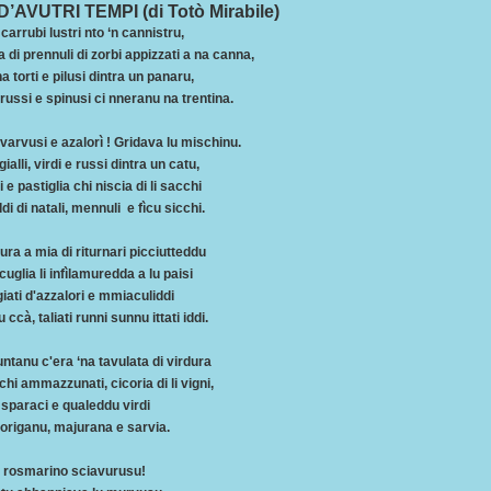
D’AVUTRI TEMPI (di Totò Mirabile)
li carrubi lustri nto ‘n cannistru,
a di prennuli di zorbi appizzati a na canna,
na torti e pilusi dintra un panaru,
 russi e spinusi ci nneranu na trentina.
varvusi e azalorì ! Gridava lu mischinu.
gialli, virdi e russi dintra un catu,
 e pastiglia chi niscia di li sacchi
di di natali, mennuli e fìcu sicchi.
lura a mia di riturnari picciutteddu
uglia li infìlamuredda a lu paisi
ati d'azzalori e mmiaculiddi
 ccà, taliati runni sunnu ittati iddi.
ntanu c'era ‘na tavulata di virdura
chi ammazzunati, cicoria di li vigni,
 sparaci e qualeddu virdi
origanu, majurana e sarvia.
 rosmarino sciavurusu!