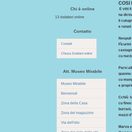
COSI 
Chi è online
E vitti 
na dicin
13 visitatori online
li cutug
e ranati
Contatto
Nespuli 
Contatti
Fìcurini 
castagni
Chiusa Sclafani online
cu nucid
Parsi al
Att. Museo Mirabile
quannu c
cu mangi
Museo Mirabile
e propriu
Benvenuti
Cchiù lu
Zona della Casa
cu finoc
burrani,
Zona del magazzino
mazzi d'
Via dell'olio
Marva e