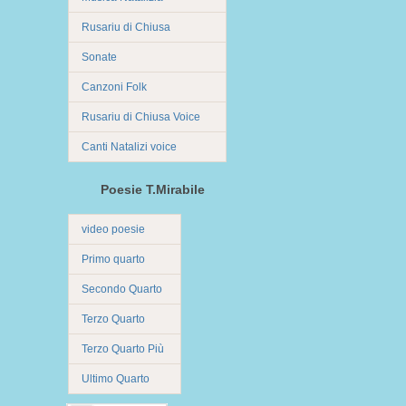
Rusariu di Chiusa
Sonate
Canzoni Folk
Rusariu di Chiusa Voice
Canti Natalizi voice
Poesie T.Mirabile
video poesie
Primo quarto
Secondo Quarto
Terzo Quarto
Terzo Quarto Più
Ultimo Quarto