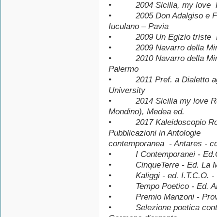
• 2004 Sicilia, my love Ro
• 2005 Don Adalgiso e Fa
Iuculano – Pavia
• 2009 Un Egizio triste Rac
• 2009 Navarro della Mirag
• 2010 Navarro della Miragli
Palermo
• 2011 Pref. a Dialetto agri
University
• 2014 Sicilia my love Roman
Mondino), Medea ed.
• 2017 Kaleidoscopio Ro
Pubblicazioni in Antolog
contemporanea - Antares - cd
• I Contemporanei - Ed.G.
• CinqueTerre - Ed. La Ma
• Kaliggi - ed. I.T.C.O. -
• Tempo Poetico - Ed. Arte
• Premio Manzoni - Prov.A
• Selezione poetica contem