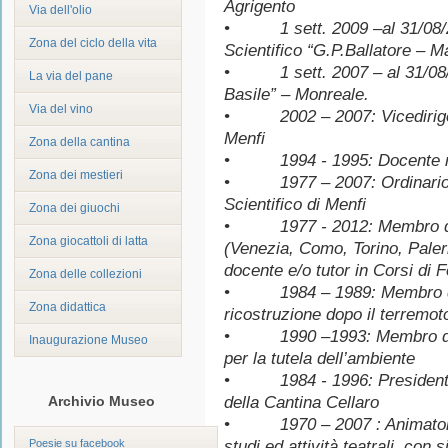
Agrigento
Via dell'olio
• 1 sett. 2009 –al 31/08/20
Zona del ciclo della vita
Scientifico “G.P.Ballatore – M
• 1 sett. 2007 – al 31/08/09
La via del pane
Basile” – Monreale.
Via del vino
• 2002 – 2007: Vicedirigente
Menfi
Zona della cantina
• 1994 - 1995: Docente ref
Zona dei mestieri
• 1977 – 2007: Ordinario di
Scientifico di Menfi
Zona dei giuochi
• 1977 - 2012: Membro di 
Zona giocattoli di latta
(Venezia, Como, Torino, Pale
docente e/o tutor in Corsi di 
Zona delle collezioni
• 1984 – 1989: Membro del
Zona didattica
ricostruzione dopo il terremot
• 1990 –1993: Membro dell
Inaugurazione Museo
per la tutela dell’ambiente
• 1984 - 1996: Presidente d
Archivio Museo
della Cantina Cellaro
• 1970 – 2007 : Animatore d
Poesie su facebook
studi ed attività teatrali, con 