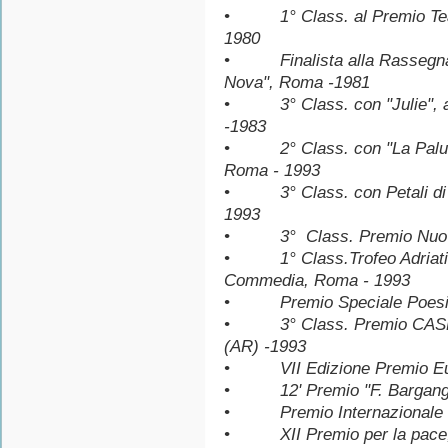
• 1° Class. al Premio Teatr
1980
• Finalista alla Rassegna Na
Nova", Roma -1981
• 3° Class. con "Julie", a
-1983
• 2° Class. con "La Palude
Roma - 1993
• 3° Class. con Petali di s
1993
• 3° Class. Premio Nuovi O
• 1° Class.Trofeo Adriatico
Commedia, Roma - 1993
• Premio Speciale Poesia K
• 3° Class. Premio CASENT
(AR) -1993
• VII Edizione Premio Euro
• 12' Premio "F. Barganga
• Premio Internazionale "L'
• XII Premio per la pace, C