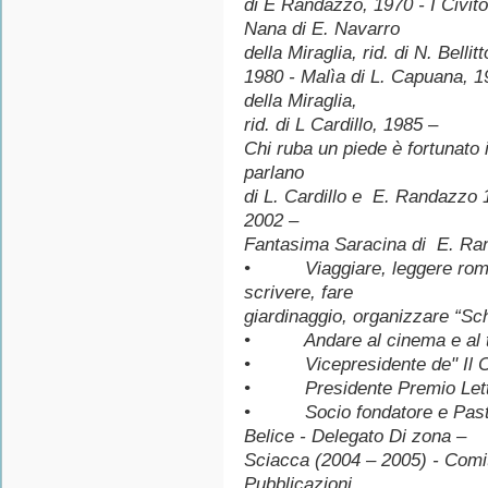
di E Randazzo, 1970 - I Civitot
Nana di E. Navarro
della Miraglia, rid. di N. Bell
1980 - Malìa di L. Capuana, 19
della Miraglia,
rid. di L Cardillo, 1985 –
Chi ruba un piede è fortunato 
parlano
di L. Cardillo e E. Randazzo 1
2002 –
Fantasima Saracina di E. Ran
• Viaggiare, leggere romanz
scrivere, fare
giardinaggio, organizzare “Schi
• Andare al cinema e al t
• Vicepresidente de" Il Cir
• Presidente Premio Lettera
• Socio fondatore e Past P
Belice - Delegato Di zona –
Sciacca (2004 – 2005) - Comit
Pubblicazioni