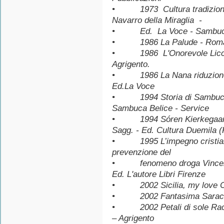
• 1973 Cultura tradizional
Navarro della Miraglia -
• Ed. La Voce - Sambu
• 1986 La Palude - Romanzo
• 1986 L'Onorevole Liccas
Agrigento.
• 1986 La Nana riduzione t
Ed.La Voce
• 1994 Storia di Sambuca di
Sambuca Belice - Service
• 1994 Sóren Kierkegaard
Sagg. - Ed. Cultura Duemila 
• 1995 L’impegno cristiano 
prevenzione del
• fenomeno droga Vincenza
Ed. L'autore Libri Firenze
• 2002 Sicilia, my love Co
• 2002 Fantasima Saracina
• 2002 Petali di sole Raccol
– Agrigento