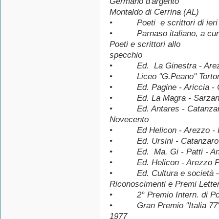
Germano d'argento
Montaldo di Cerrina (AL)
• Poeti e scrittori di ieri e
• Parnaso italiano, a cura 
Poeti e scrittori allo
specchio
• Ed. La Ginestra - Arezzo
• Liceo "G.Peano" Torton
• Ed. Pagine - Ariccia - C
• Ed. La Magra - Sarzana 
• Ed. Antares - Catanzaro -
Novecento
• Ed Helicon - Arezzo - Po
• Ed. Ursini - Catanzaro - 
• Ed. Ma. Gi - Patti - Antol
• Ed. Helicon - Arezzo Pr
• Ed. Cultura e società –
Riconoscimenti e Premi Letter
• 2° Premio Intern. di Poes
• Gran Premio "Italia 77" a
1977