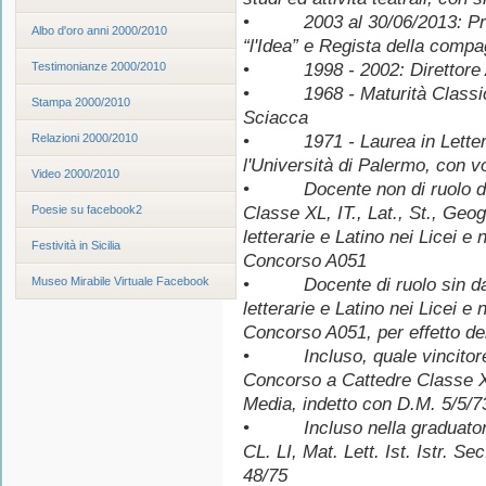
• 2003 al 30/06/2013: Presi
Albo d'oro anni 2000/2010
“l'Idea” e Regista della compag
Testimonianze 2000/2010
• 1998 - 2002: Direttore Arti
• 1968 - Maturità Classica p
Stampa 2000/2010
Sciacca
Relazioni 2000/2010
• 1971 - Laurea in Lettere 
l'Università di Palermo, con v
Video 2000/2010
• Docente non di ruolo dal 
Poesie su facebook2
Classe XL, IT., Lat., St., Geo
letterarie e Latino nei Licei e n
Festività in Sicilia
Concorso A051
Museo Mirabile Virtuale Facebook
• Docente di ruolo sin dal 
letterarie e Latino nei Licei e n
Concorso A051, per effetto del
• Incluso, quale vincitore, 
Concorso a Cattedre Classe XL,
Media, indetto con D.M. 5/5/7
• Incluso nella graduatoria 
CL. LI, Mat. Lett. Ist. Istr. Se
48/75