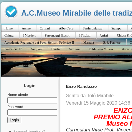
A.C.Museo Mirabile delle tradiz
Home
Ass.ne
Com.ni
Albo d'oro
Testimonianze
Stampa
R
Chiusa
I Mestieri
Personaggi Illustri
I Titolati
Artisti
Chiusa & C
Accademia Regionale dei Poeti Siciliani Federico II
Marsala
S. P. Perriere
C
Provincia TP
Simposi
Illustri
Scrittori
Biblioteca Museo
Arco C
Login
Enzo Randazzo
Nome utente
Scritto da Totò Mirabile
Venerdì 15 Maggio 2020 14:36
Password
ENZ
PREMIO AL
Museo M
Curriculum Vitae Prof. Vince
Password dimenticata?