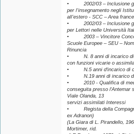
• 2002/03 – Inclusione gra
per l’insegnamento negli Istit
all’estero - SCC – Area franc
• 2002/03 – Inclusione gra
per Lettori nelle Università It
• 2003 – Vincitore Concors
Scuole Europee – SEU – Nomin
Rinuncia
• N. 8 anni di incarico di v
con funzioni vicarie o assimil
• N.5 anni d'incarico di co
• N.19 anni di incarico di m
• 2010 - Qualifica di media
conseguita presso l'Antemar so
Viale Olanda, 13
servizi assimilati Interessi
• Regista della Compagnia S
ex Adranon)
(La Giara di L. Pirandello, 1
Mortimer, rid.