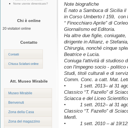
Note biografiche
Nome utente dimenticato?
È nato a Sambuca di Sicilia i
in Corso Umberto I 159, con l
Chi è online
“ Finocchiaro Aprile” di Corleo
20 visitatori online
Giornalismo ed Editoria.
Ha altre due figlie, coniugat
dirigente in Allianz, e Stefani
Contatto
Chirurgia, nonché cinque splen
Beatrice e Lucia.
Contatti
Coniuga l'attività di studioso di
Chiusa Sclafani online
con l'impegno socio - politico e
Studi, titoli culturali e di
Comm. Conc. a catt. Mat. Lett
Att. Museo Mirabile
• 1 sett. 2013– al 31 agost
Classico “T. Fazello” di Sciac
Museo Mirabile
Sciacca e del Liceo Scientific
Benvenuti
• 1 sett. 2012– al 31 agost
Classico “T. Fazello” di Sciac
Zona della Casa
Menfi.
Zona del magazzino
• 1 sett. 2010 – al 19!12|