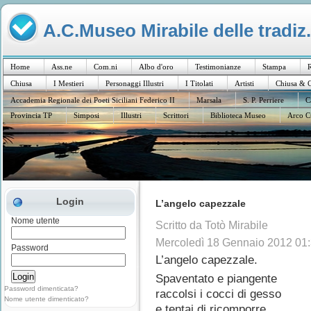
A.C.Museo Mirabile delle tradiz.
Home
Ass.ne
Com.ni
Albo d'oro
Testimonianze
Stampa
R
Chiusa
I Mestieri
Personaggi Illustri
I Titolati
Artisti
Chiusa & C
Accademia Regionale dei Poeti Siciliani Federico II
Marsala
S. P. Perriere
C
Provincia TP
Simposi
Illustri
Scrittori
Biblioteca Museo
Arco C
Login
L’angelo capezzale
Nome utente
Scritto da Totò Mirabile
Mercoledì 18 Gennaio 2012 01
Password
L’angelo capezzale.
Spaventato e piangente
Password dimenticata?
raccolsi i cocci di gesso
Nome utente dimenticato?
e tentai di ricomporre