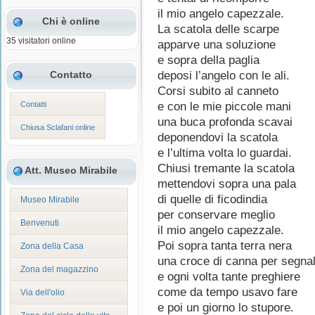
il mio angelo capezzale.
Chi è online
La scatola delle scarpe
35 visitatori online
apparve una soluzione
e sopra della paglia
Contatto
deposi l’angelo con le ali.
Corsi subito al canneto
Contatti
e con le mie piccole mani
una buca profonda scavai
Chiusa Sclafani online
deponendovi la scatola
e l’ultima volta lo guardai.
Chiusi tremante la scatola
Att. Museo Mirabile
mettendovi sopra una pala
di quelle di ficodindia
Museo Mirabile
per conservare meglio
Benvenuti
il mio angelo capezzale.
Poi sopra tanta terra nera
Zona della Casa
una croce di canna per segna
Zona del magazzino
e ogni volta tante preghiere
come da tempo usavo fare
Via dell'olio
e poi un giorno lo stupore.