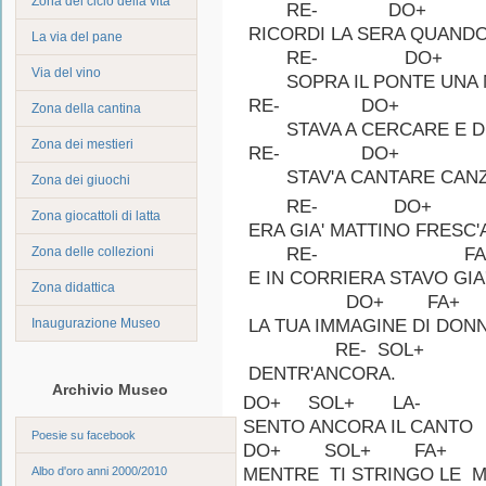
Zona del ciclo della vita
RE- D
RICORDI LA SERA QUANDO
La via del pane
RE- DO+
Via del vino
SOPRA IL PONTE UNA 
RE- DO+
Zona della cantina
STAVA A CERCARE E D
Zona dei mestieri
RE- DO+
STAV'A CANTARE CANZO
Zona dei giuochi
RE- DO+
Zona giocattoli di latta
ERA GIA' MATTINO FRESC'
Zona delle collezioni
RE- F
E IN CORRIERA STAVO GIA
Zona didattica
DO+ FA+ 
Inaugurazione Museo
LA TUA IMMAGINE DI DONN
RE- SOL+
DENTR'ANCORA.
Archivio Museo
DO+ SOL+ LA-
SENTO ANCORA IL CANTO
Poesie su facebook
DO+ SOL+ FA+
Albo d'oro anni 2000/2010
MENTRE TI STRINGO LE M