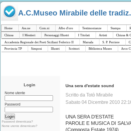
A.C.Museo Mirabile delle tradiz.
Home
Ass.ne
Com.ni
Albo d'oro
Testimonianze
Stampa
R
Chiusa
I Mestieri
Personaggi Illustri
I Titolati
Artisti
Chiusa & C
Accademia Regionale dei Poeti Siciliani Federico II
Marsala
S. P. Perriere
C
Provincia TP
Simposi
Illustri
Scrittori
Biblioteca Museo
Arco C
Login
Una sera d'estate sound
Nome utente
Scritto da Totò Mirabile
Sabato 04 Dicembre 2010 22:1
Password
UNA SERA D'ESTATE
Password dimenticata?
PAROLE E MUSICA DI SALV
Nome utente dimenticato?
(Composta Estate 1974)