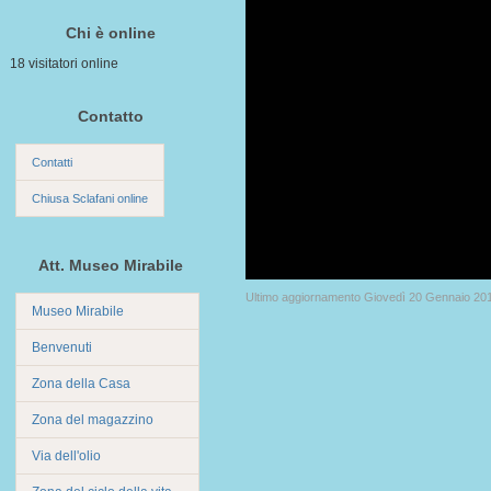
Chi è online
18 visitatori online
Contatto
Contatti
Chiusa Sclafani online
Att. Museo Mirabile
Ultimo aggiornamento Giovedì 20 Gennaio 20
Museo Mirabile
Benvenuti
Zona della Casa
Zona del magazzino
Via dell'olio