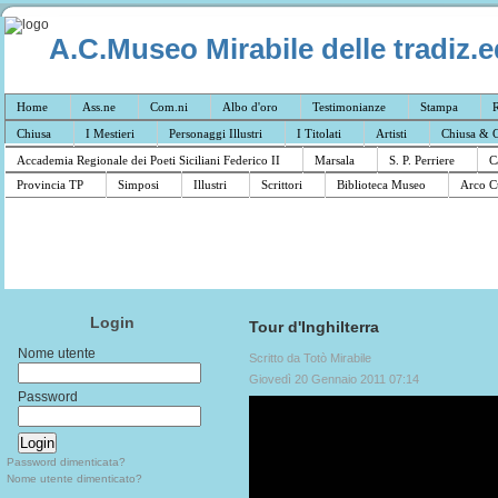
A.C.Museo Mirabile delle tradiz.e
Home
Ass.ne
Com.ni
Albo d'oro
Testimonianze
Stampa
R
Chiusa
I Mestieri
Personaggi Illustri
I Titolati
Artisti
Chiusa & C
Accademia Regionale dei Poeti Siciliani Federico II
Marsala
S. P. Perriere
C
Provincia TP
Simposi
Illustri
Scrittori
Biblioteca Museo
Arco C
Login
Tour d'Inghilterra
Nome utente
Scritto da Totò Mirabile
Giovedì 20 Gennaio 2011 07:14
Password
Password dimenticata?
Nome utente dimenticato?