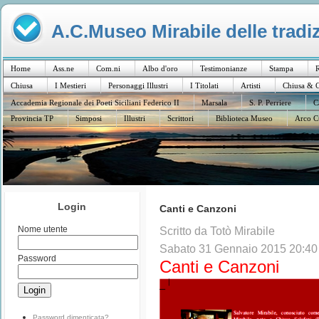
A.C.Museo Mirabile delle tradiz
Home
Ass.ne
Com.ni
Albo d'oro
Testimonianze
Stampa
R
Chiusa
I Mestieri
Personaggi Illustri
I Titolati
Artisti
Chiusa & C
Accademia Regionale dei Poeti Siciliani Federico II
Marsala
S. P. Perriere
C
Provincia TP
Simposi
Illustri
Scrittori
Biblioteca Museo
Arco C
Login
Canti e Canzoni
Nome utente
Scritto da Totò Mirabile
Sabato 31 Gennaio 2015 20:40
Password
Canti e Canzoni
Password dimenticata?