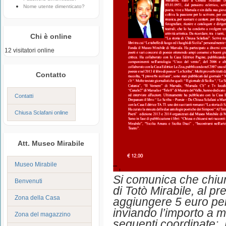
Nome utente dimenticato?
Chi è online
12 visitatori online
Contatto
Contatti
Chiusa Sclafani online
Att. Museo Mirabile
Museo Mirabile
S
i comunica
che chiun
Benvenuti
di Totò Mirabile, al p
Zona della Casa
aggiungere 5 euro per
inviando l’importo a 
Zona del magazzino
seguenti coordinate