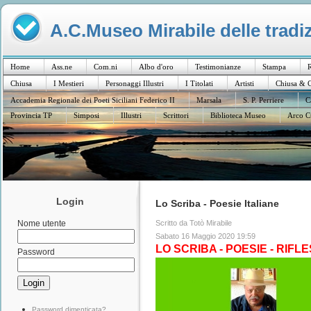
A.C.Museo Mirabile delle tradiz
Home
Ass.ne
Com.ni
Albo d'oro
Testimonianze
Stampa
R
Chiusa
I Mestieri
Personaggi Illustri
I Titolati
Artisti
Chiusa & C
Accademia Regionale dei Poeti Siciliani Federico II
Marsala
S. P. Perriere
C
Provincia TP
Simposi
Illustri
Scrittori
Biblioteca Museo
Arco C
Login
Lo Scriba - Poesie Italiane
Scritto da Totò Mirabile
Nome utente
Sabato 16 Maggio 2020 19:59
LO SCRIBA - POESIE - RIFLE
Password
Password dimenticata?