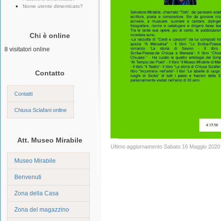
Nome utente dimenticato?
Chi è online
8 visitatori online
Contatto
Contatti
Chiusa Sclafani online
Att. Museo Mirabile
Ultimo aggiornamento Sabato 16 Maggio 2020
Museo Mirabile
Benvenuti
Zona della Casa
Zona del magazzino