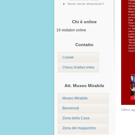
Nome utente dimenticato?
Chi è online
19 visitatori online
Contatto
Contatti
Chiusa Sclafani online
Att. Museo Mirabile
Museo Mirabile
Benvenuti
Ultimo a
Zona della Casa
Zona del magazzino