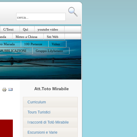
C/Terzi
Quì
youtube video
anda
Meteo a Chiusa
Siti Web
o Marsala
100 Pietanze
Video
PUBBLICAZIONI
Gruppo Lilybetano
Att.Toto Mirabile
Curriculum
Tours Turistici
I racconti di Totò Mirabile
Escursioni e Varie