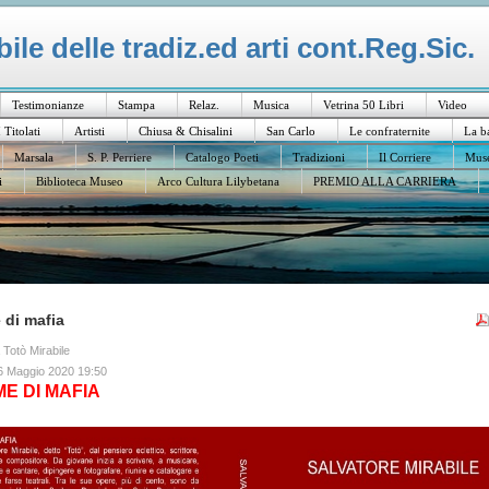
le delle tradiz.ed arti cont.Reg.Sic.
Testimonianze
Stampa
Relaz.
Musica
Vetrina 50 Libri
Video
I Titolati
Artisti
Chiusa & Chisalini
San Carlo
Le confraternite
La b
Marsala
S. P. Perriere
Catalogo Poeti
Tradizioni
Il Corriere
Muse
i
Biblioteca Museo
Arco Cultura Lilybetana
PREMIO ALLA CARRIERA
 di mafia
a Totò Mirabile
6 Maggio 2020 19:50
ME DI MAFIA