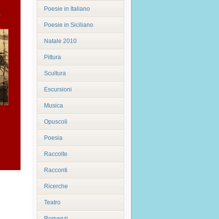
Poesie in Italiano
Poesie in Siciliano
Natale 2010
Pittura
Scultura
Escursioni
Musica
Opuscoli
Poesia
Raccolte
Racconti
Ricerche
Teatro
Romanzi