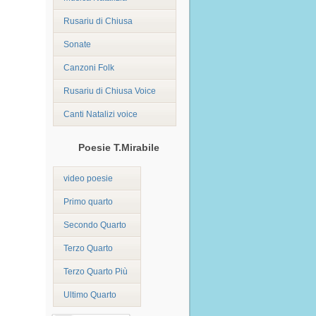
Rusariu di Chiusa
Sonate
Canzoni Folk
Rusariu di Chiusa Voice
Canti Natalizi voice
Poesie T.Mirabile
video poesie
Primo quarto
Secondo Quarto
Terzo Quarto
Terzo Quarto Più
Ultimo Quarto