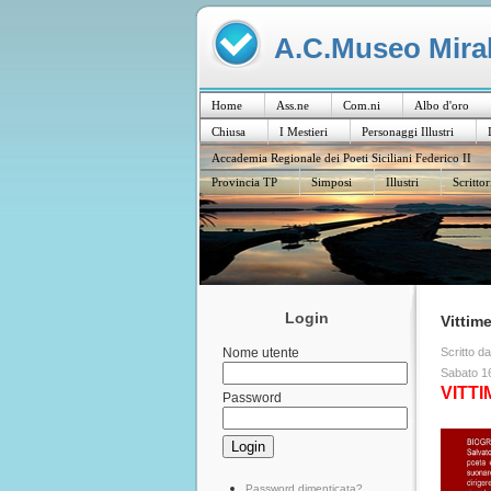
A.C.Museo Mirabi
Home
Ass.ne
Com.ni
Albo d'oro
Chiusa
I Mestieri
Personaggi Illustri
Accademia Regionale dei Poeti Siciliani Federico II
Provincia TP
Simposi
Illustri
Scrittor
Login
Vittime
Scritto d
Nome utente
Sabato 1
VITTI
Password
Password dimenticata?