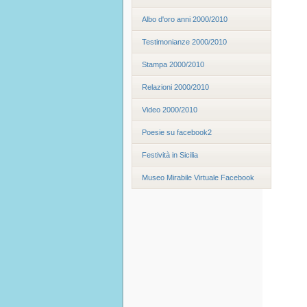
Albo d'oro anni 2000/2010
Testimonianze 2000/2010
Stampa 2000/2010
Relazioni 2000/2010
Video 2000/2010
Poesie su facebook2
Festività in Sicilia
Museo Mirabile Virtuale Facebook