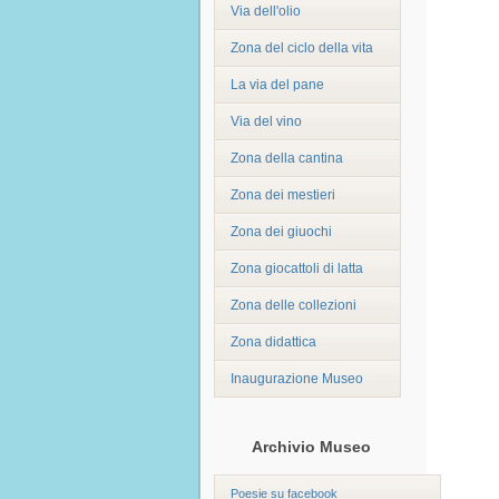
Via dell'olio
Zona del ciclo della vita
La via del pane
Via del vino
Zona della cantina
Zona dei mestieri
Zona dei giuochi
Zona giocattoli di latta
Zona delle collezioni
Zona didattica
Inaugurazione Museo
Archivio Museo
Poesie su facebook