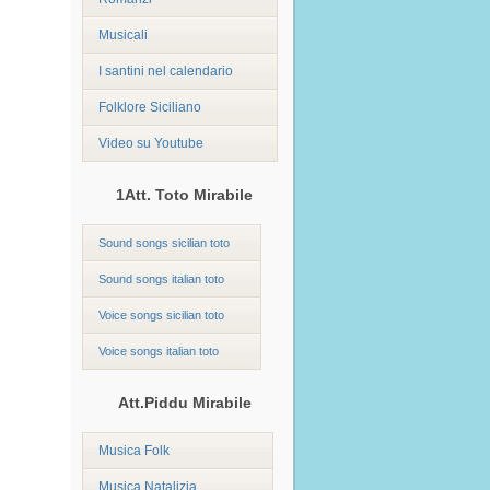
Musicali
I santini nel calendario
Folklore Siciliano
Video su Youtube
1Att. Toto Mirabile
Sound songs sicilian toto
Sound songs italian toto
Voice songs sicilian toto
Voice songs italian toto
Att.Piddu Mirabile
Musica Folk
Musica Natalizia