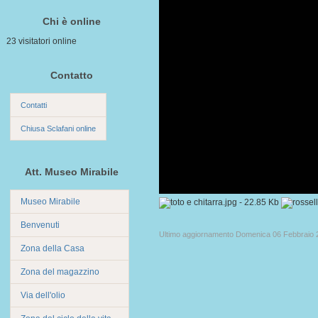
Chi è online
23 visitatori online
Contatto
Contatti
Chiusa Sclafani online
Att. Museo Mirabile
Museo Mirabile
Benvenuti
Ultimo aggiornamento Domenica 06 Febbraio 
Zona della Casa
Zona del magazzino
Via dell'olio