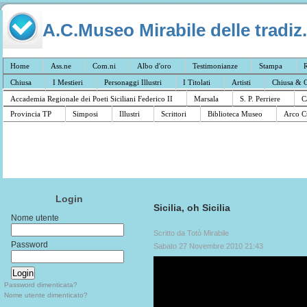
A.C.Museo Mirabile delle tradiz.
Home
Ass.ne
Com.ni
Albo d'oro
Testimonianze
Stampa
R
Chiusa
I Mestieri
Personaggi Illustri
I Titolati
Artisti
Chiusa & C
Accademia Regionale dei Poeti Siciliani Federico II
Marsala
S. P. Perriere
C
Provincia TP
Simposi
Illustri
Scrittori
Biblioteca Museo
Arco C
Login
Sicilia, oh Sicilia
Nome utente
Scritto da Totò Mirabile
Password
Sabato 27 Novembre 2010 21:43
Password dimenticata?
Nome utente dimenticato?