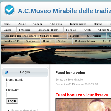
A.C.Museo Mirabile delle tradiz
Home
Ass.ne
Com.ni
Albo d'oro
Testimonianze
Stampa
R
Chiusa
I Mestieri
Personaggi Illustri
I Titolati
Artisti
Chiusa & C
Accademia Regionale dei Poeti Siciliani Federico II
Marsala
S. P. Perriere
C
Provincia TP
Simposi
Illustri
Scrittori
Biblioteca Museo
Arco C
Login
Fussi bonu voice
Scritto da Totò Mirabile
Nome utente
Domenica 05 Dicembre 2010 22:18
Password
Fussi bonu ca vi cunfissavu
Password dimenticata?