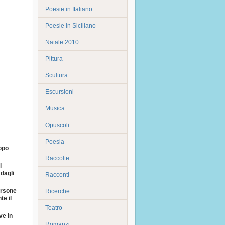
Poesie in Italiano
Poesie in Siciliano
Natale 2010
Pittura
Scultura
Escursioni
Musica
Opuscoli
Poesia
opo
Raccolte
i
dagli
Racconti
ersone
Ricerche
e il
Teatro
ve in
Romanzi