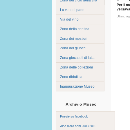
Zona del ciclo della vita
Per il m
versavan
La via del pane
Ultimo a
Via del vino
Zona della cantina
Zona dei mestieri
Zona dei giuochi
Zona giocattoli di latta
Zona delle collezioni
Zona didattica
Inaugurazione Museo
Archivio Museo
Poesie su facebook
Albo d'oro anni 2000/2010