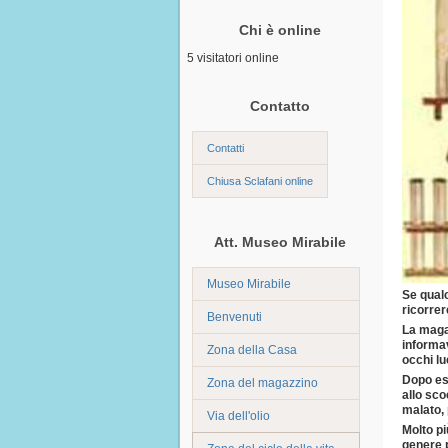
Chi è online
5 visitatori online
Contatto
Contatti
Chiusa Sclafani online
Att. Museo Mirabile
Museo Mirabile
Se qual
ricorrer
Benvenuti
La magar
informav
Zona della Casa
occhi lu
Dopo ess
Zona del magazzino
allo sco
malato, 
Via dell'olio
Molto pi
genere p