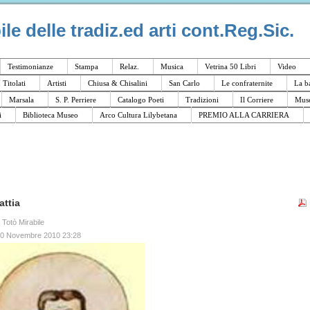
e delle tradiz.ed arti cont.Reg.Sic.
Testimonianze
Stampa
Relaz.
Musica
Vetrina 50 Libri
Video
I Titolati
Artisti
Chiusa & Chisalini
San Carlo
Le confraternite
La b
Marsala
S. P. Perriere
Catalogo Poeti
Tradizioni
Il Corriere
Muse
i
Biblioteca Museo
Arco Cultura Lilybetana
PREMIO ALLA CARRIERA
attia
a Totò Mirabile
30 Novembre 2010 23:28