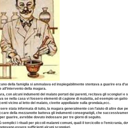
cuno della famiglia si ammalava ed inspiegabilmente stentava a guarire era d’u
e all’intervento della magara.
a, con alcuni indumenti del malato portati dai parenti, recitava gli scongiuri e s
a se nella casa vi fossero elementi di cagione di malattia, ad esempio un gatto 
centi vicino al letto del malato, civette appollaiate sulla grondaia,ecc.
ere stata informata di tutto, la magara generalmente con l’aiuto di altre due p
ccare della mezzanotte batteva gli indumenti consegnatigli, che
successivament
per guarire, avrebbe dovuto indossare per tre giorni di seguito.
ù semplici i rituali per piccoli malanni comuni, quali il torcicollo o l’emicrania, do
otevano essere sufficienti alcuni scongiuri.