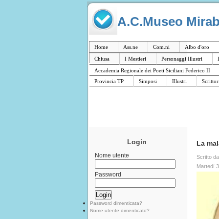
A.C.Museo Mirabil
Home
Ass.ne
Com.ni
Albo d'oro
Chiusa
I Mestieri
Personaggi Illustri
Accademia Regionale dei Poeti Siciliani Federico II
Provincia TP
Simposi
Illustri
Scrittor
Login
La mal
Nome utente
Scritto d
Martedì 
Password
Password dimenticata?
Nome utente dimenticato?