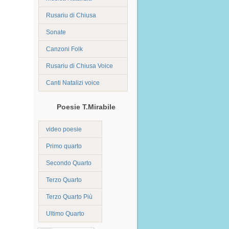
Rusariu di Chiusa
Sonate
Canzoni Folk
Rusariu di Chiusa Voice
Canti Natalizi voice
Poesie T.Mirabile
video poesie
Primo quarto
Secondo Quarto
Terzo Quarto
Terzo Quarto Più
Ultimo Quarto