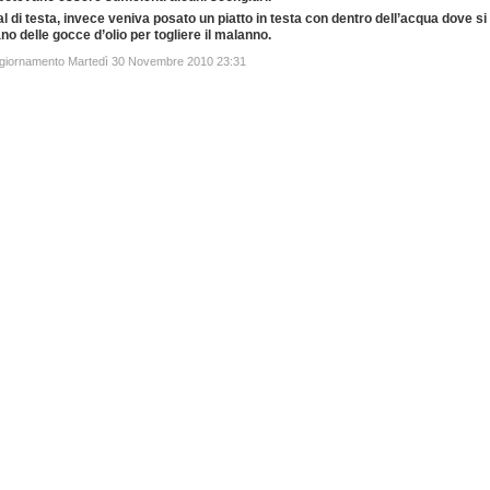
al di testa, invece veniva posato un piatto in testa con dentro dell’acqua dove si
o delle gocce d’olio per togliere il malanno.
ggiornamento Martedì 30 Novembre 2010 23:31