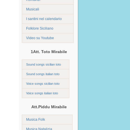
Musicali
I santini nel calendario
Folklore Siciliano
Video su Youtube
1Att. Toto Mirabile
Sound songs sicilian toto
Sound songs italian toto
Voice songs sicilian toto
Voice songs italian toto
Att.Piddu Mirabile
Musica Folk
Musica Natalizia