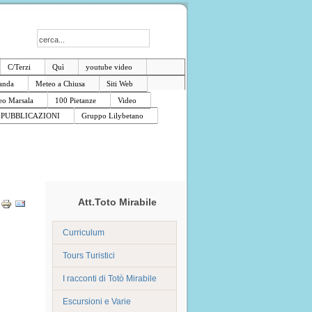
C/Terzi
Quì
youtube video
anda
Meteo a Chiusa
Siti Web
o Marsala
100 Pietanze
Video
PUBBLICAZIONI
Gruppo Lilybetano
Att.Toto Mirabile
Curriculum
Tours Turistici
I racconti di Totò Mirabile
Escursioni e Varie