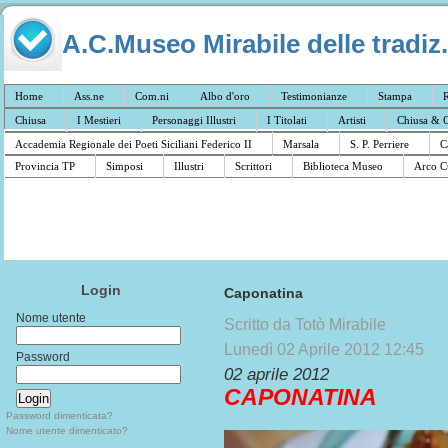
A.C.Museo Mirabile delle tradiz.
Home
Ass.ne
Com.ni
Albo d'oro
Testimonianze
Stampa
R
Chiusa
I Mestieri
Personaggi Illustri
I Titolati
Artisti
Chiusa & C
Accademia Regionale dei Poeti Siciliani Federico II
Marsala
S. P. Perriere
C
Provincia TP
Simposi
Illustri
Scrittori
Biblioteca Museo
Arco C
Login
Caponatina
Nome utente
Scritto da Totò Mirabile
Lunedì 02 Aprile 2012 12:45
Password
‎02 aprile 2012
CAPONATINA
Password dimenticata?
Nome utente dimenticato?