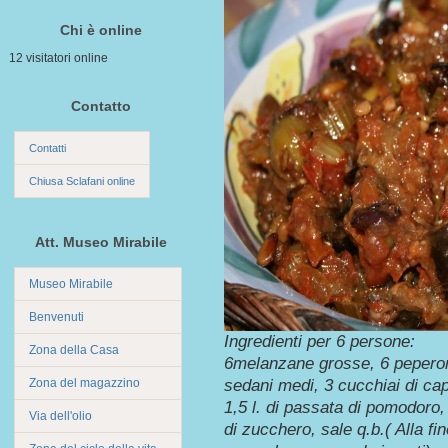
Chi è online
12 visitatori online
Contatto
Contatti
Chiusa Sclafani online
Att. Museo Mirabile
Museo Mirabile
Benvenuti
Ingredienti per 6 persone:
Zona della Casa
6melanzane grosse, 6 peperoni 
Zona del magazzino
sedani medi, 3 cucchiai di cap
1,5 l. di passata di pomodoro, 
Via dell'olio
di zucchero, sale q.b.( Alla f