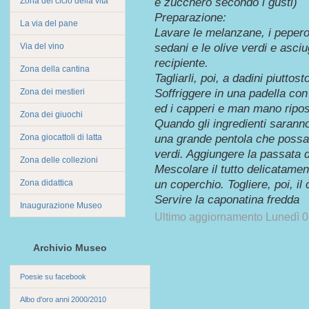
Zona del ciclo della vita
e zucchero secondo i gusti)
Preparazione:
La via del pane
Lavare le melanzane, i peperoni
Via del vino
sedani e le olive verdi e asci
recipiente.
Zona della cantina
Tagliarli, poi, a dadini piuttost
Zona dei mestieri
Soffriggere in una padella con 
ed i capperi e man mano riposa
Zona dei giuochi
Quando gli ingredienti saranno 
Zona giocattoli di latta
una grande pentola che possa c
verdi. Aggiungere la passata 
Zona delle collezioni
Mescolare il tutto delicatamen
Zona didattica
un coperchio. Togliere, poi, il
Servire la caponatina fredda
Inaugurazione Museo
Ultimo aggiornamento Lunedì 0
Archivio Museo
Poesie su facebook
Albo d'oro anni 2000/2010