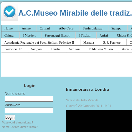
A.C.Museo Mirabile delle tradiz.
Home
Ass.ne
Com.ni
Albo d'oro
Testimonianze
Stampa
R
Chiusa
I Mestieri
Personaggi Illustri
I Titolati
Artisti
Chiusa & C
Accademia Regionale dei Poeti Siciliani Federico II
Marsala
S. P. Perriere
C
Provincia TP
Simposi
Illustri
Scrittori
Biblioteca Museo
Arco C
Login
Innamorarsi a Londra
Nome utente
Scritto da Totò Mirabile
Password
Giovedì 20 Gennaio 2011 19:24
Password dimenticata?
Nome utente dimenticato?