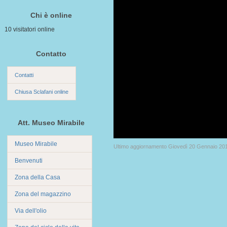
Chi è online
10 visitatori online
Contatto
Contatti
Chiusa Sclafani online
Att. Museo Mirabile
Museo Mirabile
Ultimo aggiornamento Giovedì 20 Gennaio 20
Benvenuti
Zona della Casa
Zona del magazzino
Via dell'olio