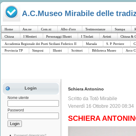
A.C.Museo Mirabile delle tradiz
Home
Ass.ne
Com.ni
Albo d'oro
Testimonianze
Stampa
R
Chiusa
I Mestieri
Personaggi Illustri
I Titolati
Artisti
Chiusa & C
Accademia Regionale dei Poeti Siciliani Federico II
Marsala
S. P. Perriere
C
Provincia TP
Simposi
Illustri
Scrittori
Biblioteca Museo
Arco C
Login
Schiera Antonino
Nome utente
Scritto da Totò Mirabile
Venerdì 16 Ottobre 2020 08:34
Password
SCHIERA ANTONI
Password dimenticata?