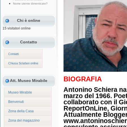
Nome utente dimenticato?
Chi è online
15 visitatori online
Contatto
Contatti
Chiusa Sclafani online
BIOGRAFIA
Att. Museo Mirabile
Antonino Schiera na
Museo Mirabile
marzo del 1966. Poet
collaborato con il Gio
Benvenuti
ReportOnLine, Giorn
Zona della Casa
Attualmente Blogger
www.antoninoschiera
Zona del magazzino
consulente assicura