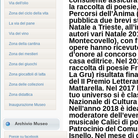
Via dell'olio
la raccolta di poesi
Percorsi dell’Anima 
Zona del ciclo della vita
pubblica due brevi 
La via del pane
Natale a Trieste, all’
autori vari Natale 20
Via del vino
Montecovello), con f
Zona della cantina
opere hanno ricevut
d’onore al concorso 
Zona dei mestieri
casa editrice. Nel 2
Zona dei giuochi
raccolta di poesie F
La Gru) risultata fin
Zona giocattoli di latta
del II Premio Lettera
Zona delle collezioni
Mattarella. Nel 2017
tuo universo si è cl
Zona didattica
Nazionale di Cultura 
Inaugurazione Museo
Nell’anno 2018 è ide
moderatore dell’even
musicale Calici di po
Archivio Museo
Patrocinio del Comun
Isnello. Nel mese di 
Poesie su facebook