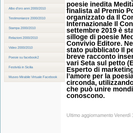
poesie inedita Medita
Albo d'oro anni 2000/2010
finalista al Premio P
organizzato da Il Co
Testimonianze 2000/2010
Internazionale Il Con
Stampa 2000/2010
settembre 2019 è sta
silloge di poesie Med
Relazioni 2000/2010
Convivio Editore. Ne
Video 2000/2010
stato pubblicato Il 
breve racconto inseri
Poesie su facebook2
vari Seta sul petto 
Festività in Sicilia
Esperto di marketin
l’amore per la poesia
Museo Mirabile Virtuale Facebook
circonda, utilizzand
che può unire mondi
conoscono.
Ultimo aggiornamento Venerdì 