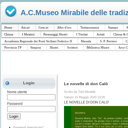
A.C.Museo Mirabile delle tradiz
Home
Ass.ne
Com.ni
Albo d'oro
Testimonianze
Stampa
R
Chiusa
I Mestieri
Personaggi Illustri
I Titolati
Artisti
Chiusa & C
Accademia Regionale dei Poeti Siciliani Federico II
Marsala
S. P. Perriere
C
Provincia TP
Simposi
Illustri
Scrittori
Biblioteca Museo
Arco C
Login
Le novelle di don Calò
Scritto da Totò Mirabile
Nome utente
Sabato 16 Maggio 2020 19:00
LE NOVELLE DI DON CALO'
Password
Password dimenticata?