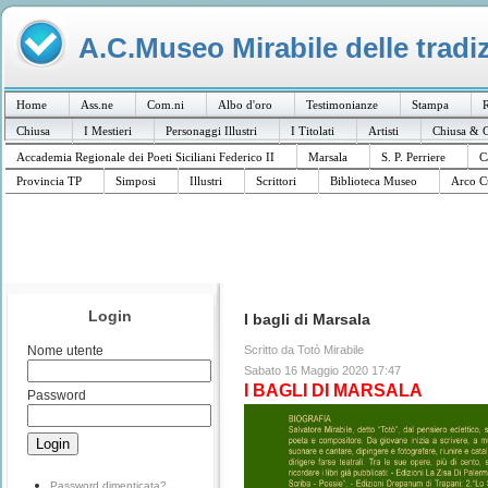
A.C.Museo Mirabile delle tradiz
Home
Ass.ne
Com.ni
Albo d'oro
Testimonianze
Stampa
R
Chiusa
I Mestieri
Personaggi Illustri
I Titolati
Artisti
Chiusa & C
Accademia Regionale dei Poeti Siciliani Federico II
Marsala
S. P. Perriere
C
Provincia TP
Simposi
Illustri
Scrittori
Biblioteca Museo
Arco C
Login
I bagli di Marsala
Scritto da Totò Mirabile
Nome utente
Sabato 16 Maggio 2020 17:47
I BAGLI DI MARSALA
Password
Password dimenticata?