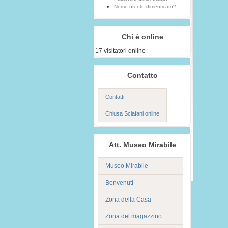
Nome utente dimenticato?
Chi è online
17 visitatori online
Contatto
Contatti
Chiusa Sclafani online
Att. Museo Mirabile
Museo Mirabile
Benvenuti
Zona della Casa
Zona del magazzino