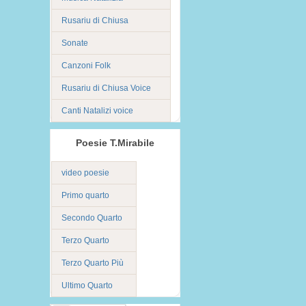
Rusariu di Chiusa
Sonate
Canzoni Folk
Rusariu di Chiusa Voice
Canti Natalizi voice
Poesie T.Mirabile
video poesie
Primo quarto
Secondo Quarto
Terzo Quarto
Terzo Quarto Più
Ultimo Quarto