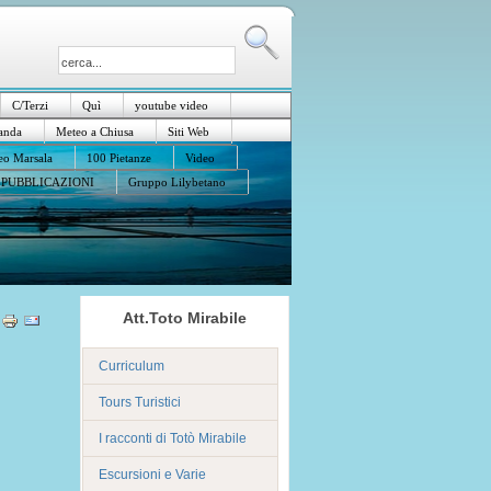
C/Terzi
Quì
youtube video
anda
Meteo a Chiusa
Siti Web
o Marsala
100 Pietanze
Video
PUBBLICAZIONI
Gruppo Lilybetano
Att.Toto Mirabile
Curriculum
Tours Turistici
I racconti di Totò Mirabile
Escursioni e Varie