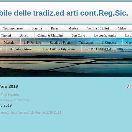
le delle tradiz.ed arti cont.Reg.Sic.
Testimonianze
Stampa
Relaz.
Musica
Vetrina 50 Libri
Video
I Titolati
Artisti
Chiusa & Chisalini
San Carlo
Le confraternite
La b
Marsala
S. P. Perriere
Catalogo Poeti
Tradizioni
Il Corriere
Muse
i
Biblioteca Museo
Arco Cultura Lilybetana
PREMIO ALLA CARRIERA
'oro 2019
a Totò Mirabile
15 Maggio 2020 11:37
ro 2019
ggiornamento Venerdì 15 Maggio 2020 11:38