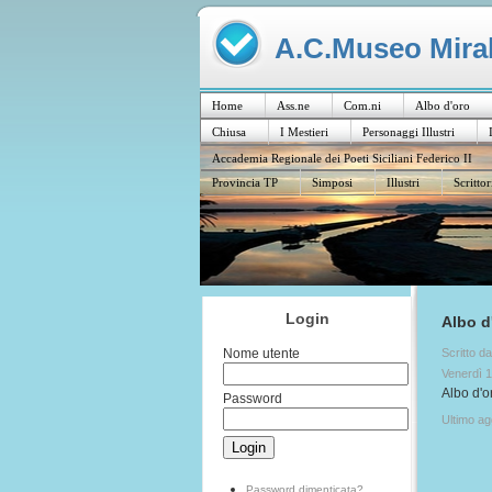
A.C.Museo Mirabi
Home
Ass.ne
Com.ni
Albo d'oro
Chiusa
I Mestieri
Personaggi Illustri
Accademia Regionale dei Poeti Siciliani Federico II
Provincia TP
Simposi
Illustri
Scrittor
Login
Albo d
Scritto d
Nome utente
Venerdì 
Albo d'o
Password
Ultimo a
Password dimenticata?