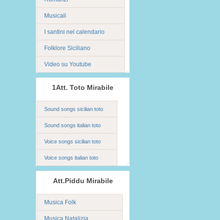
Musicali
I santini nel calendario
Folklore Siciliano
Video su Youtube
1Att. Toto Mirabile
Sound songs sicilian toto
Sound songs italian toto
Voice songs sicilian toto
Voice songs italian toto
Att.Piddu Mirabile
Musica Folk
Musica Natalizia