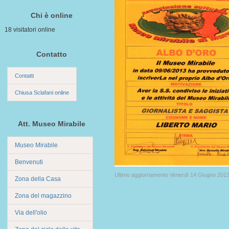
Chi è online
18 visitatori online
Contatto
Contatti
Chiusa Sclafani online
Att. Museo Mirabile
Museo Mirabile
Benvenuti
Ultimo aggiornamento Venerdì 14 Giugno 2013
Zona della Casa
Zona del magazzino
Via dell'olio