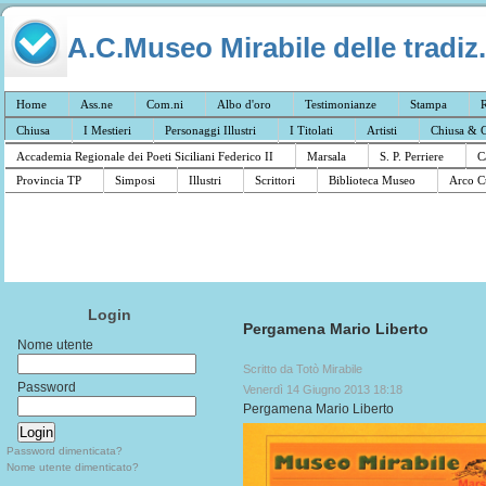
A.C.Museo Mirabile delle tradiz.
Home
Ass.ne
Com.ni
Albo d'oro
Testimonianze
Stampa
R
Chiusa
I Mestieri
Personaggi Illustri
I Titolati
Artisti
Chiusa & C
Accademia Regionale dei Poeti Siciliani Federico II
Marsala
S. P. Perriere
C
Provincia TP
Simposi
Illustri
Scrittori
Biblioteca Museo
Arco C
Login
Pergamena Mario Liberto
Nome utente
Scritto da Totò Mirabile
Password
Venerdì 14 Giugno 2013 18:18
Pergamena Mario Liberto
Password dimenticata?
Nome utente dimenticato?