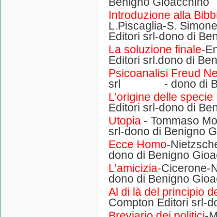
Benigno Gioacchino
Introduzione alla Bibb
L.Piscaglia-S. Si
Editori srl-dono di B
La soluzione finale-
En
Editori srl.dono di B
Psicoanalisi Freud N
srl - dono di Ben
L’origine delle speci
Editori srl-dono di B
Utopia
- Tommaso Mo
srl-dono di Benigno 
Ecce Homo
-Nietzsch
dono di Benigno Gioa
L’amicizia-
Cicerone-N
dono di Benigno Gioa
Al di là del principio 
Compton Editori srl-
Breviario dei politici
-M