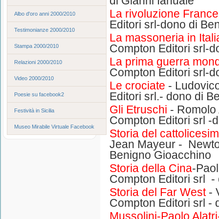
di Gianni Ianuale
La rivoluzione Franc
Albo d'oro anni 2000/2010
Editori srl-dono di B
Testimonianze 2000/2010
La massoneria in Itali
Compton Editori srl-
Stampa 2000/2010
La prima guerra mond
Relazioni 2000/2010
Compton Editori srl-
Video 2000/2010
Le crociate
- Ludovic
Editori srl.- dono di 
Poesie su facebook2
Gli Etruschi
- Romolo 
Festività in Sicilia
Compton Editori srl -
Museo Mirabile Virtuale Facebook
Storia del cattolicesi
Jean Mayeur - Newton
Benigno Gioacchino
Storia della Cina
-Pao
Compton Editori srl -
Storia del Far West
- 
Compton Editori srl -
Mussolini-Paolo Alatri