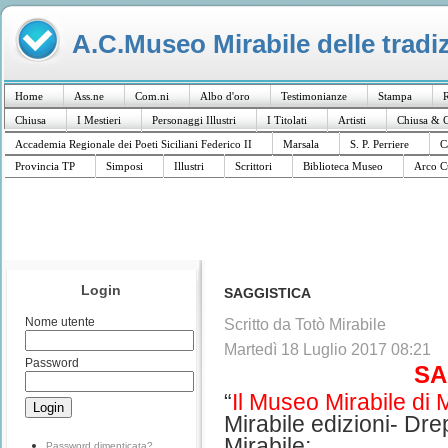
A.C.Museo Mirabile delle tradiz
Home
Ass.ne
Com.ni
Albo d'oro
Testimonianze
Stampa
R
Chiusa
I Mestieri
Personaggi Illustri
I Titolati
Artisti
Chiusa & C
Accademia Regionale dei Poeti Siciliani Federico II
Marsala
S. P. Perriere
C
Provincia TP
Simposi
Illustri
Scrittori
Biblioteca Museo
Arco C
Login
SAGGISTICA
Nome utente
Scritto da Totò Mirabile
Martedì 18 Luglio 2017 08:21
Password
SA
“
Il Museo Mirabile di
Mirabile edizioni- Dr
Mirabile;
Password dimenticata?