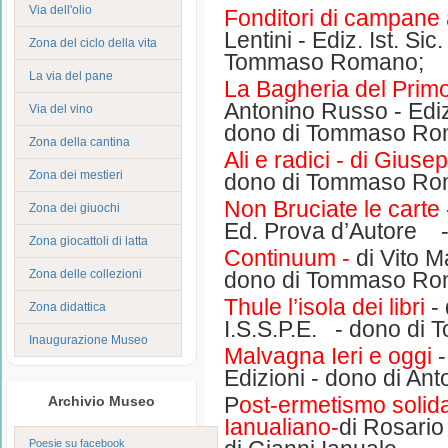
Via dell'olio
Fonditori di campane
Lentini - Ediz. Ist. Sic
Zona del ciclo della vita
Tommaso Romano;
La via del pane
La Bagheria del Prim
Antonino Russo - Ediz.
Via del vino
dono di Tommaso Ro
Zona della cantina
Ali e radici - di Gius
Zona dei mestieri
dono di Tommaso Ro
Non Bruciate le carte
Zona dei giuochi
Ed. Prova d’Autore 
Zona giocattoli di latta
Continuum -
di Vito 
Zona delle collezioni
dono di Tommaso Ro
Thule l’isola dei libri
-
Zona didattica
I.S.S.P.E. - dono d
Inaugurazione Museo
Malvagna Ieri e oggi
-
Edizioni - dono di Ant
P
ost-ermetismo solid
Archivio Museo
Ianualiano-
di Rosario
Poesie su facebook