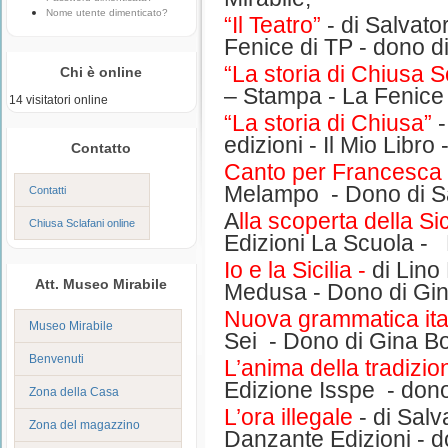
Nome utente dimenticato?
“Il Teatro”
- di Salvato
Fenice di TP - dono di
“La storia di Chiusa S
Chi è online
– Stampa - La Fenice 
14 visitatori online
“La storia di Chiusa”
-
edizioni - Il Mio Libro
Contatto
Canto per Francesca
Melampo - Dono di Sa
Contatti
A
lla scoperta della Sic
Chiusa Sclafani online
Edizioni La Scuola -
Io e la Sicilia -
di Lino 
Att. Museo Mirabile
Medusa - Dono di Gi
Nuova grammatica ita
Museo Mirabile
Sei - Dono di Gina B
Benvenuti
L’anima della tradizi
Edizione Isspe - do
Zona della Casa
L’ora illegale
- di Salv
Zona del magazzino
Danzante Edizioni -