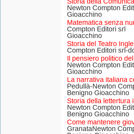
Storia della Comunic
Newton Compton Edito
Gioacchino
Matematica senza nu
Compton Editori s
Gioacchino
Storia del Teatro Ingl
Compton Editori srl-
Il pensiero politico d
Newton Compton Edito
Gioacchino
La narrativa italiana
Pedullà-Newton Compt
Benigno Gioacchino
Storia della lettertura 
Newton Compton Ed
Benigno Gioacchino
Come mantenere giova
GranataNewton Compto