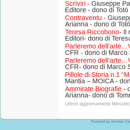
Scrìviri -
Giuseppe Pa
Editore - dono di Totò
Contraventu -
Giusep
Arianna - dono di Totò
Teresa Riccobono
- I
Editori- dono di Tere
Parleremo dell’arte…
CFR - dono di Marco 
Parleremo dell’arte…V
CFR- dono di Marco 
Pillole di Storia n.1 “
Mantia – MOICA - do
Ammirate Biografie -
d
Arianna- dono di T
Ultimo aggiornamento Mercole
Powered by
Joomla!
. Cr