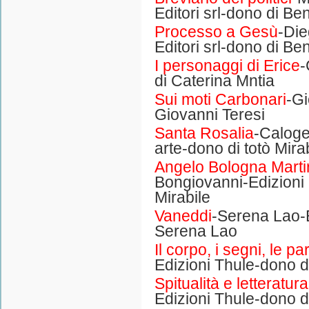
Editori srl-dono di B
Processo a Gesù
-Di
Editori srl-dono di B
I personaggi di Erice
-
di Caterina Mntia
Sui moti Carbonari
-Gi
Giovanni Teresi
Santa Rosalia
-Caloge
arte-dono di totò Mira
Angelo Bologna Marti
Bongiovanni-Edizioni
Mirabile
Vaneddi
-Serena Lao-E
Serena Lao
Il corpo, i segni, le pa
Edizioni Thule-dono 
Spitualità e letteratur
Edizioni Thule-dono