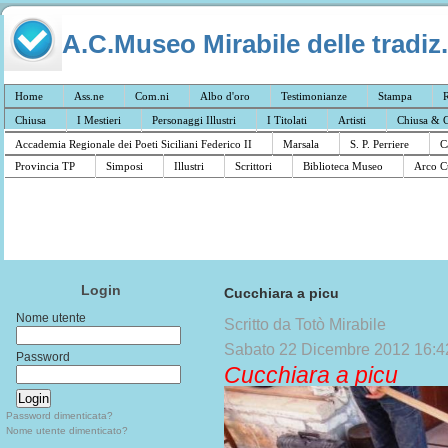
A.C.Museo Mirabile delle tradiz.
Home
Ass.ne
Com.ni
Albo d'oro
Testimonianze
Stampa
R
Chiusa
I Mestieri
Personaggi Illustri
I Titolati
Artisti
Chiusa & C
Accademia Regionale dei Poeti Siciliani Federico II
Marsala
S. P. Perriere
C
Provincia TP
Simposi
Illustri
Scrittori
Biblioteca Museo
Arco C
Login
Cucchiara a picu
Nome utente
Scritto da Totò Mirabile
Sabato 22 Dicembre 2012 16:4
Password
Cucchiara a picu
Password dimenticata?
Nome utente dimenticato?