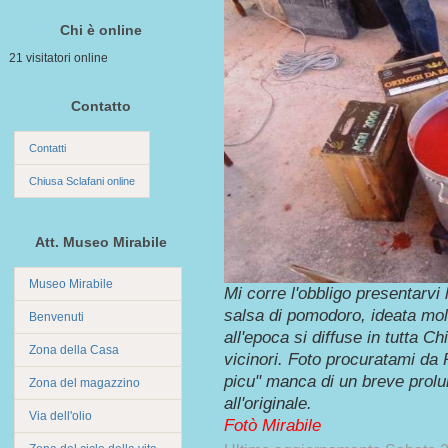
Chi è online
21 visitatori online
Contatto
Contatti
Chiusa Sclafani online
Att. Museo Mirabile
Museo Mirabile
Mi corre l'obbligo presentarvi
salsa di pomodoro, ideata mol
Benvenuti
all'epoca si diffuse in tutta C
Zona della Casa
vicinori. Foto procuratami da P
picu" manca di un breve prolu
Zona del magazzino
all'originale.
Via dell'olio
Fotò Mirabile