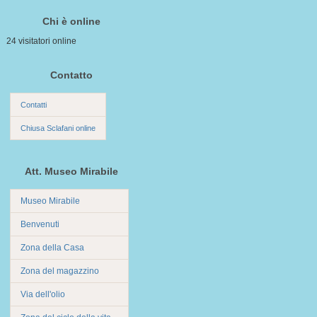
Chi è online
24 visitatori online
Contatto
Contatti
Chiusa Sclafani online
Att. Museo Mirabile
Museo Mirabile
Benvenuti
Zona della Casa
Zona del magazzino
Via dell'olio