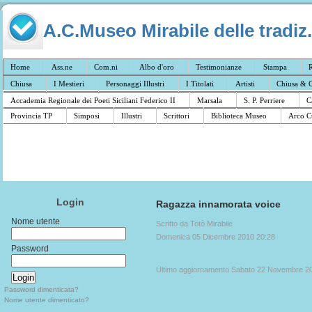
A.C.Museo Mirabile delle tradiz.
Home
Ass.ne
Com.ni
Albo d'oro
Testimonianze
Stampa
R
Chiusa
I Mestieri
Personaggi Illustri
I Titolati
Artisti
Chiusa & C
Accademia Regionale dei Poeti Siciliani Federico II
Marsala
S. P. Perriere
C
Provincia TP
Simposi
Illustri
Scrittori
Biblioteca Museo
Arco C
Login
Ragazza innamorata voice
Nome utente
Scritto da Totò Mirabile
Domenica 05 Dicembre 2010 20:28
Password
Ultimo aggiornamento Sabato 22 Novembre 2
Password dimenticata?
Nome utente dimenticato?