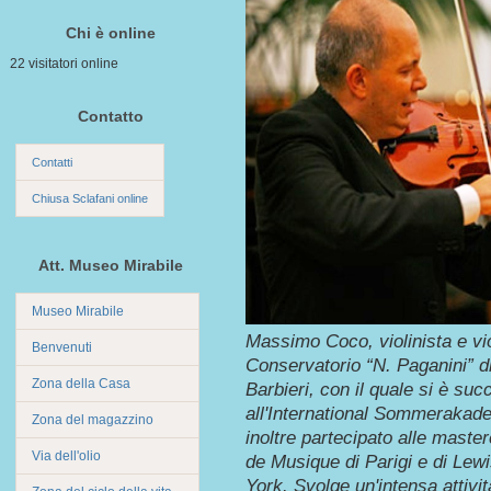
Chi è online
22 visitatori online
Contatto
Contatti
Chiusa Sclafani online
Att. Museo Mirabile
Museo Mirabile
Massimo Coco, violinista e vio
Benvenuti
Conservatorio “N. Paganini” d
Zona della Casa
Barbieri, con il quale si è su
all'International Sommerakad
Zona del magazzino
inoltre partecipato alle maste
Via dell'olio
de Musique di Parigi e di Lewi
York. Svolge un'intensa attivi