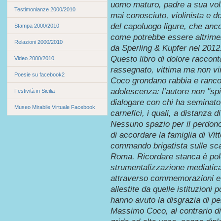
uomo maturo, padre a sua vol
Testimonianze 2000/2010
mai conosciuto, violinista e 
del capoluogo ligure, che anco
Stampa 2000/2010
come potrebbe essere altriment
Relazioni 2000/2010
da Sperling & Kupfer nel 2012
Questo libro di dolore raccon
Video 2000/2010
rassegnato, vittima ma non vi
Poesie su facebook2
Coco grondano rabbia e rancore
adolescenza: l’autore non "spin
Festività in Sicilia
dialogare con chi ha seminato l
Museo Mirabile Virtuale Facebook
carnefici, i quali, a distanza d
Nessuno spazio per il perdono
di accordare la famiglia di Vi
commando brigatista sulle scal
Roma. Ricordare stanca è polem
strumentalizzazione mediatica 
attraverso commemorazioni e ri
allestite da quelle istituzioni
hanno avuto la disgrazia di per
Massimo Coco, al contrario di 