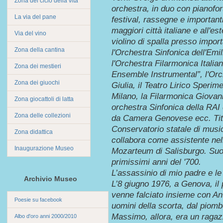
Zona del ciclo della vita
orchestra, in duo con pianofor
La via del pane
festival, rassegne e important
maggiori città italiane e all'es
Via del vino
violino di spalla presso import
Zona della cantina
l'Orchestra Sinfonica dell'Emi
l'Orchestra Filarmonica Italian
Zona dei mestieri
Ensemble Instrumental”, l'Orc
Zona dei giuochi
Giulia, il Teatro Lirico Sperim
Milano, la Filarmonica Giovani
Zona giocattoli di latta
orchestra Sinfonica della RAI 
Zona delle collezioni
da Camera Genovese ecc. Titola
Conservatorio statale di musi
Zona didattica
collabora come assistente nel
Inaugurazione Museo
Mozarteum di Salisburgo. Suon
primissimi anni del '700.
L’assassinio di mio padre e le 
Archivio Museo
L’8 giugno 1976, a Genova, i
venne falciato insieme con An
Poesie su facebook
uomini della scorta, dal piomb
Massimo, allora, era un ragaz
Albo d'oro anni 2000/2010