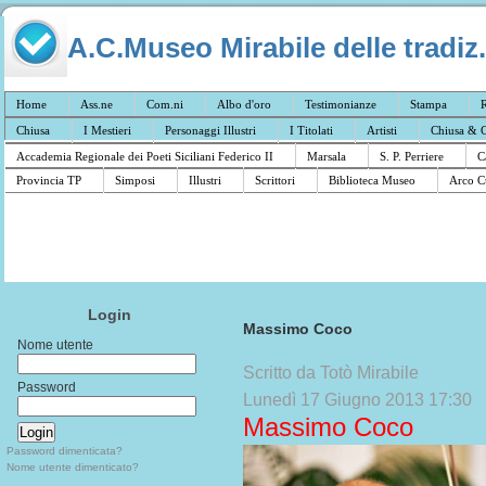
A.C.Museo Mirabile delle tradiz.
Home
Ass.ne
Com.ni
Albo d'oro
Testimonianze
Stampa
R
Chiusa
I Mestieri
Personaggi Illustri
I Titolati
Artisti
Chiusa & C
Accademia Regionale dei Poeti Siciliani Federico II
Marsala
S. P. Perriere
C
Provincia TP
Simposi
Illustri
Scrittori
Biblioteca Museo
Arco C
Login
Massimo Coco
Nome utente
Scritto da Totò Mirabile
Password
Lunedì 17 Giugno 2013 17:30
Massimo Coco
Password dimenticata?
Nome utente dimenticato?