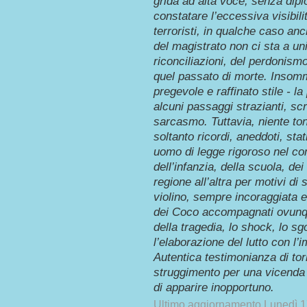
grida ad alta voce, senza dipl
constatare l’eccessiva visibil
terroristi, in qualche caso anch
del magistrato non ci sta a un
riconciliazioni, del perdonism
quel passato di morte. Insomm
pregevole e raffinato stile - l
alcuni passaggi strazianti, s
sarcasmo. Tuttavia, niente ton
soltanto ricordi, aneddoti, sta
uomo di legge rigoroso nel com
dell’infanzia, della scuola, dei
regione all’altra per motivi di 
violino, sempre incoraggiata e
dei Coco accompagnati ovunqu
della tragedia, lo shock, lo sg
l’elaborazione del lutto con l’
Autentica testimonianza di tor
struggimento per una vicenda 
di apparire inopportuno.
Ultimo aggiornamento Lunedì 