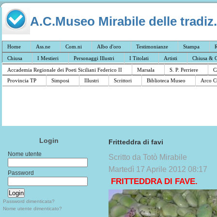
A.C.Museo Mirabile delle tradiz.
Home
Ass.ne
Com.ni
Albo d'oro
Testimonianze
Stampa
R
Chiusa
I Mestieri
Personaggi Illustri
I Titolati
Artisti
Chiusa & C
Accademia Regionale dei Poeti Siciliani Federico II
Marsala
S. P. Perriere
C
Provincia TP
Simposi
Illustri
Scrittori
Biblioteca Museo
Arco C
Login
Fritteddra di favi
Nome utente
Scritto da Totò Mirabile
Martedì 17 Aprile 2012 08:17
Password
F
RITTEDDRA DI FAVE.
Password dimenticata?
Nome utente dimenticato?