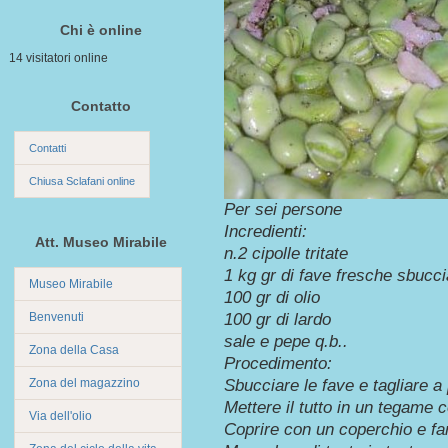
Chi è online
14 visitatori online
Contatto
Contatti
Chiusa Sclafani online
Per sei persone
Incredienti:
Att. Museo Mirabile
n.2 cipolle tritate
1 kg gr di fave fresche sbucci
Museo Mirabile
100 gr di olio
Benvenuti
100 gr di lardo
sale e pepe q.b..
Zona della Casa
Procedimento:
Zona del magazzino
Sbucciare le fave e tagliare a p
Mettere il tutto in un tegame c
Via dell'olio
Coprire con un coperchio e fa