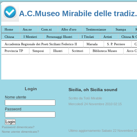
A.C.Museo Mirabile delle tradiz.
Home
Ass.ne
Com.ni
Albo d'oro
Testimonianze
Stampa
R
Chiusa
I Mestieri
Personaggi Illustri
I Titolati
Artisti
Chiusa & C
Accademia Regionale dei Poeti Siciliani Federico II
Marsala
S. P. Perriere
C
Provincia TP
Simposi
Illustri
Scrittori
Biblioteca Museo
Arco C
Login
Sicilia, oh Sicilia sound
Nome utente
Scritto da Totò Mirabile
Mercoledì 24 Novembre 2010 02:15
Password
Password dimenticata?
Ultimo aggiornamento Sabato 22 Novembre 2
Nome utente dimenticato?