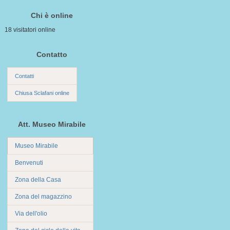
Chi è online
18 visitatori online
Contatto
Contatti
Chiusa Sclafani online
Att. Museo Mirabile
Museo Mirabile
Benvenuti
Zona della Casa
Zona del magazzino
Via dell'olio