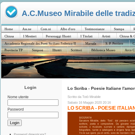
A.C.Museo Mirabile delle tradiz
Home
Ass.ne
Com.ni
Albo d'oro
Testimonianze
Stampa
R
Chiusa
I Mestieri
Personaggi Illustri
I Titolati
Artisti
Chiusa & C
Accademia Regionale dei Poeti Siciliani Federico II
Marsala
S. P. Perriere
C
Provincia TP
Simposi
Illustri
Scrittori
Biblioteca Museo
Arco C
Login
Lo Scriba - Poesie Italiane l'amo
Scritto da Totò Mirabile
Nome utente
Sabato 16 Maggio 2020 20:16
LO SCRIBA - POESIE ITALIA
Password
Password dimenticata?