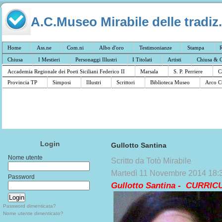
A.C.Museo Mirabile delle tradiz.
Home
Ass.ne
Com.ni
Albo d'oro
Testimonianze
Stampa
R
Chiusa
I Mestieri
Personaggi Illustri
I Titolati
Artisti
Chiusa & C
Accademia Regionale dei Poeti Siciliani Federico II
Marsala
S. P. Perriere
C
Provincia TP
Simposi
Illustri
Scrittori
Biblioteca Museo
Arco C
Login
Gullotto Santina
Nome utente
Scritto da Totò Mirabile
Martedì 11 Novembre 2014 18:
Password
Gullotto Santina -
CURRIC
Password dimenticata?
Nome utente dimenticato?