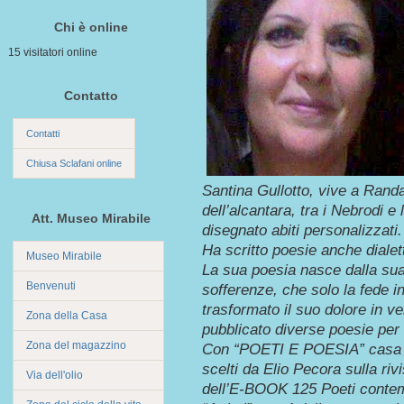
Chi è online
15 visitatori online
Contatto
Contatti
Chiusa Sclafani online
Santina Gullotto, vive a Randa
dell’alcantara, tra i Nebrodi e
Att. Museo Mirabile
disegnato abiti personalizzati.
Ha scritto poesie anche dialett
Museo Mirabile
La sua poesia nasce dalla sua
Benvenuti
sofferenze, che solo la fede i
trasformato il suo dolore in v
Zona della Casa
pubblicato diverse poesie pe
Zona del magazzino
Con “POETI E POESIA” casa edi
scelti da Elio Pecora sulla riv
Via dell'olio
dell’E-BOOK 125 Poeti contemp