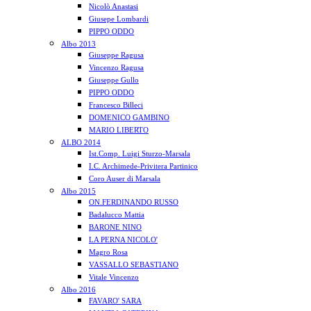
Nicolò Anastasi
Giusepe Lombardi
PIPPO ODDO
Albo 2013
Giuseppe Ragusa
Vincenzo Ragusa
Giuseppe Gullo
PIPPO ODDO
Francesco Billeci
DOMENICO GAMBINO
MARIO LIBERTO
ALBO 2014
Ist.Comp. Luigi Sturzo-Marsala
I.C. Archimede-Privitera Partinico
Coro Auser di Marsala
Albo 2015
ON.FERDINANDO RUSSO
Badalucco Mattia
BARONE NINO
LA PERNA NICOLO'
Magro Rosa
VASSALLO SEBASTIANO
Vitale Vincenzo
Albo 2016
FAVARO' SARA