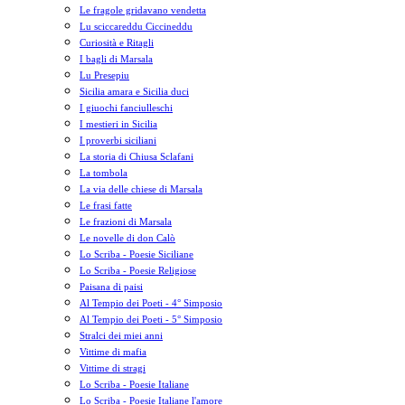
Le fragole gridavano vendetta
Lu sciccareddu Ciccineddu
Curiosità e Ritagli
I bagli di Marsala
Lu Presepiu
Sicilia amara e Sicilia duci
I giuochi fanciulleschi
I mestieri in Sicilia
I proverbi siciliani
La storia di Chiusa Sclafani
La tombola
La via delle chiese di Marsala
Le frasi fatte
Le frazioni di Marsala
Le novelle di don Calò
Lo Scriba - Poesie Siciliane
Lo Scriba - Poesie Religiose
Paisana di paisi
Al Tempio dei Poeti - 4° Simposio
Al Tempio dei Poeti - 5° Simposio
Stralci dei miei anni
Vittime di mafia
Vittime di stragi
Lo Scriba - Poesie Italiane
Lo Scriba - Poesie Italiane l'amore