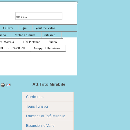
C/Terzi
Quì
youtube video
anda
Meteo a Chiusa
Siti Web
o Marsala
100 Pietanze
Video
PUBBLICAZIONI
Gruppo Lilybetano
Att.Toto Mirabile
Curriculum
Tours Turistici
I racconti di Totò Mirabile
Escursioni e Varie