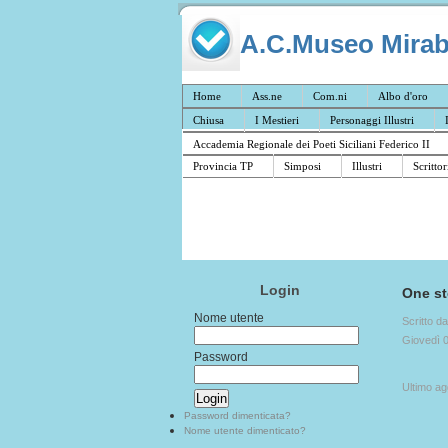
A.C.Museo Mirabil
Home
Ass.ne
Com.ni
Albo d'oro
Chiusa
I Mestieri
Personaggi Illustri
Accademia Regionale dei Poeti Siciliani Federico II
Provincia TP
Simposi
Illustri
Scrittor
Login
One s
Nome utente
Scritto d
Giovedì 
Password
Ultimo a
Password dimenticata?
Nome utente dimenticato?