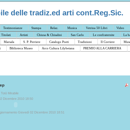
e delle tradiz.ed arti cont.Reg.Sic.
Testimonianze
Stampa
Relaz.
Musica
Vetrina 50 Libri
Video
I Titolati
Artisti
Chiusa & Chisalini
San Carlo
Le confraternite
La b
Marsala
S. P. Perriere
Catalogo Poeti
Tradizioni
Il Corriere
Muse
i
Biblioteca Museo
Arco Cultura Lilybetana
PREMIO ALLA CARRIERA
tep
a Totò Mirabile
02 Dicembre 2010 18:50
ggiornamento Giovedì 02 Dicembre 2010 18:51