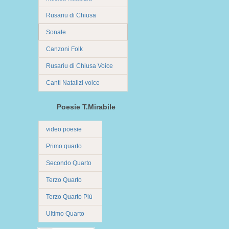
Rusariu di Chiusa
Sonate
Canzoni Folk
Rusariu di Chiusa Voice
Canti Natalizi voice
Poesie T.Mirabile
video poesie
Primo quarto
Secondo Quarto
Terzo Quarto
Terzo Quarto Più
Ultimo Quarto