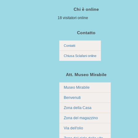
Chi è online
18 visitatori online
Contatto
Contatti
Chiusa Sclafani online
Att. Museo Mirabile
Museo Mirabile
Benvenuti
Zona della Casa
Zona del magazzino
Via dell'olio