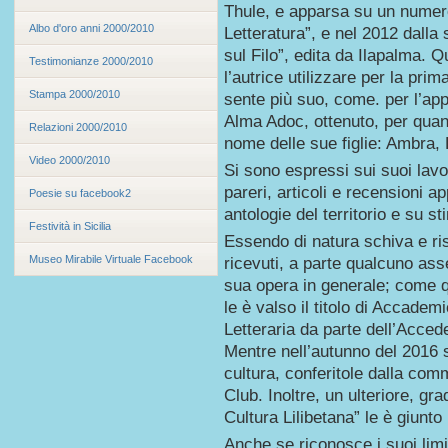
Thule, e apparsa su un numero
Albo d'oro anni 2000/2010
Letteratura”, e nel 2012 dalla 
sul Filo”, edita da Ilapalma. 
Testimonianze 2000/2010
l’autrice utilizzare per la pri
Stampa 2000/2010
sente più suo, come. per l’ap
Alma Adoc, ottenuto, per quant
Relazioni 2000/2010
nome delle sue figlie: Ambra,
Video 2000/2010
Si sono espressi sui suoi lavori 
pareri, articoli e recensioni a
Poesie su facebook2
antologie del territorio e su stim
Festività in Sicilia
Essendo di natura schiva e ri
Museo Mirabile Virtuale Facebook
ricevuti, a parte qualcuno ass
sua opera in generale; come q
le è valso il titolo di Accadem
Letteraria da parte dell’Acced
Mentre nell’autunno del 2016 s
cultura, conferitole dalla com
Club. Inoltre, un ulteriore, gra
Cultura Lilibetana” le è giunto
Anche se riconosce i suoi limit