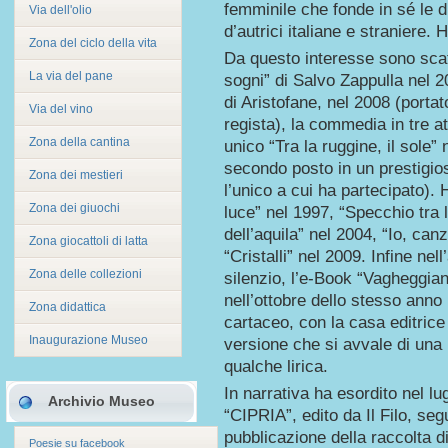
femminile che fonde in sé le d
Via dell'olio
d’autrici italiane e straniere. 
Zona del ciclo della vita
Da questo interesse sono scatur
La via del pane
sogni” di Salvo Zappulla nel 2
di Aristofane, nel 2008 (portat
Via del vino
regista), la commedia in tre a
Zona della cantina
unico “Tra la ruggine, il sole”
secondo posto in un prestigios
Zona dei mestieri
l’unico a cui ha partecipato). 
Zona dei giuochi
luce” nel 1997, “Specchio tra l
dell’aquila” nel 2004, “Io, can
Zona giocattoli di latta
“Cristalli” nel 2009. Infine nel
Zona delle collezioni
silenzio, l’e-Book “Vagheggia
nell’ottobre dello stesso ann
Zona didattica
cartaceo, con la casa editri
Inaugurazione Museo
versione che si avvale di una
qualche lirica.
In narrativa ha esordito nel l
Archivio Museo
“CIPRIA”, edito da Il Filo, seg
pubblicazione della raccolta di
Poesie su facebook