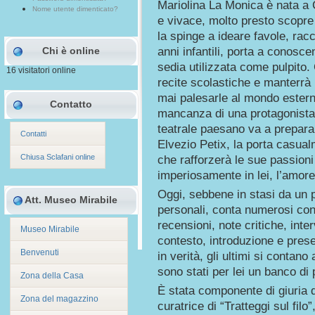
Mariolina La Monica è nata a 
Nome utente dimenticato?
e vivace, molto presto scopre 
la spinge a ideare favole, racc
Chi è online
anni infantili, porta a conosc
sedia utilizzata come pulpito
16 visitatori online
recite scolastiche e manterrà 
mai palesarle al mondo esterno
Contatto
mancanza di una protagonista
teatrale paesano va a preparar
Contatti
Elvezio Petix, la porta casua
Chiusa Sclafani online
che rafforzerà le sue passioni
imperiosamente in lei, l’amore p
Oggi, sebbene in stasi da un 
Att. Museo Mirabile
personali, conta numerosi contr
recensioni, note critiche, inter
Museo Mirabile
contesto, introduzione e presen
Benvenuti
in verità, gli ultimi si conta
sono stati per lei un banco di 
Zona della Casa
È stata componente di giuria di
Zona del magazzino
curatrice di “Tratteggi sul filo