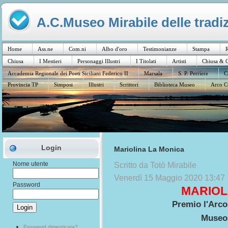
A.C.Museo Mirabile delle tradiz
Home
Ass.ne
Com.ni
Albo d'oro
Testimonianze
Stampa
R
Chiusa
I Mestieri
Personaggi Illustri
I Titolati
Artisti
Chiusa & C
Accademia Regionale dei Poeti Siciliani Federico II
Marsala
S. P. Perriere
C
Provincia TP
Simposi
Illustri
Scrittori
Biblioteca Museo
Arco C
Login
Mariolina La Monica
Nome utente
Scritto da Totò Mirabile
Venerdì 15 Maggio 2020 13:47
Password
MARIOL
Premio l'Arco
Museo 
Password dimenticata?