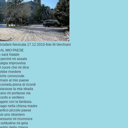
clafani-Nevicata 17.12.2010-foto M.Verchiani
 AL MIO PAESE
 sarà Natale
 perché mi assale
algia improvvisa
il cuore che mi dice
ebbe rivedere
iche conosciute.
ornare al mio paese
cometa piena di ricordi
hiarasse la mia strada
iano mi portasse via
certo e veritiero
gare con la fantasia.
vago nella chiesa madre
antico piccolo paese
si uno straniero
nessuno mi riconosce
a solitudine mi gela
freddo della chiesa.