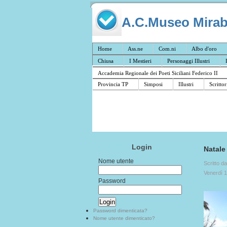
A.C.Museo Mirabil
Home
Ass.ne
Com.ni
Albo d'oro
Chiusa
I Mestieri
Personaggi Illustri
Accademia Regionale dei Poeti Siciliani Federico II
Provincia TP
Simposi
Illustri
Scrittor
Login
Natale
Nome utente
Scritto d
Venerdì 
Password
Password dimenticata?
Nome utente dimenticato?