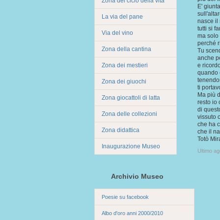
Zona del ciclo della vita
E' giunt
sull'alta
La via del pane
nasce il
tutti si 
Via del vino
ma solo 
perché 
Zona della cantina
Tu scend
anche p
Zona dei mestieri
e ricord
quando 
tenendo
Zona dei giuochi
ti portav
Ma più di
Zona giocattoli di latta
resto io
di quest
Zona delle collezioni
vissuto 
che ha c
Zona didattica
che il n
Totò Mir
Inaugurazione Museo
Ultimo a
Archivio Museo
Poesie su facebook
Albo d'oro anni 2000/2010