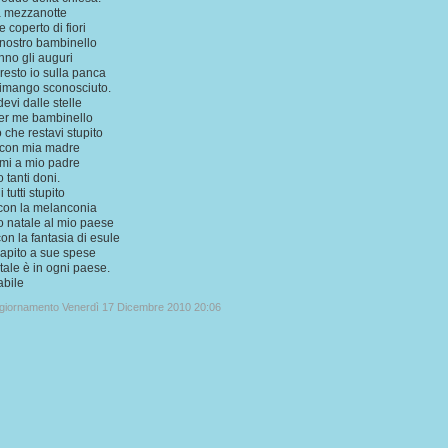
a mezzanotte
re coperto di fiori
 nostro bambinello
fanno gli auguri
resto io sulla panca
rimango sconosciuto.
evi dalle stelle
er me bambinello
o che restavi stupito
con mia madre
mi a mio padre
o tanti doni.
 tutti stupito
 con la melanconia
o natale al mio paese
con la fantasia di esule
apito a sue spese
atale è in ogni paese.
abile
ggiornamento Venerdì 17 Dicembre 2010 20:06