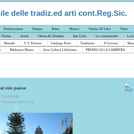
e delle tradiz.ed arti cont.Reg.Sic.
Testimonianze
Stampa
Relaz.
Musica
Vetrina 50 Libri
Video
I Titolati
Artisti
Chiusa & Chisalini
San Carlo
Le confraternite
La b
Marsala
S. P. Perriere
Catalogo Poeti
Tradizioni
Il Corriere
Muse
i
Biblioteca Museo
Arco Cultura Lilybetana
PREMIO ALLA CARRIERA
 al mio paese
a Totò Mirabile
17 Dicembre 2010 19:35