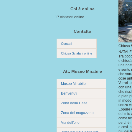
Chi è online
17 visitatori online
Contatto
Contatti
Chiusa S
NATALE
Chiusa Sclafani online
Tra poco
e chissà
una nost
e sento 
Att. Museo Mirabile
che vorr
cose ant
Vorrei t
Museo Mirabile
con una 
che risc
Benvenuti
e pian p
in modo 
Zona della Casa
senza va
Eppure 
Zona del magazzino
del mio 
come fos
Via dell'olio
perché 
e così l
più del 