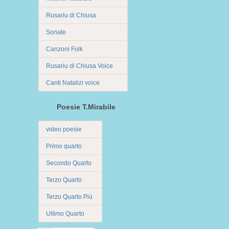
Rusariu di Chiusa
Sonate
Canzoni Folk
Rusariu di Chiusa Voice
Canti Natalizi voice
Poesie T.Mirabile
video poesie
Primo quarto
Secondo Quarto
Terzo Quarto
Terzo Quarto Più
Ultimo Quarto