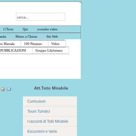
C/Terzi
Quì
youtube video
anda
Meteo a Chiusa
Siti Web
o Marsala
100 Pietanze
Video
PUBBLICAZIONI
Gruppo Lilybetano
Att.Toto Mirabile
Curriculum
Tours Turistici
I racconti di Totò Mirabile
Escursioni e Varie