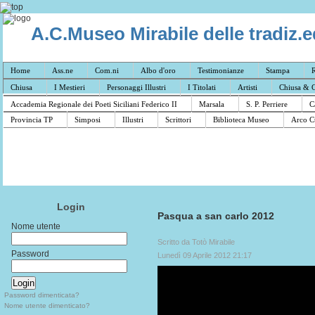
A.C.Museo Mirabile delle tradiz.e
Home
Ass.ne
Com.ni
Albo d'oro
Testimonianze
Stampa
R
Chiusa
I Mestieri
Personaggi Illustri
I Titolati
Artisti
Chiusa & C
Accademia Regionale dei Poeti Siciliani Federico II
Marsala
S. P. Perriere
C
Provincia TP
Simposi
Illustri
Scrittori
Biblioteca Museo
Arco C
Login
Pasqua a san carlo 2012
Nome utente
Scritto da Totò Mirabile
Password
Lunedì 09 Aprile 2012 21:17
Password dimenticata?
Nome utente dimenticato?