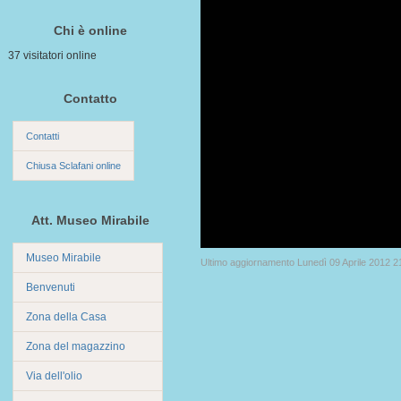
Chi è online
37 visitatori online
Contatto
Contatti
Chiusa Sclafani online
Att. Museo Mirabile
Museo Mirabile
Ultimo aggiornamento Lunedì 09 Aprile 2012 2
Benvenuti
Zona della Casa
Zona del magazzino
Via dell'olio