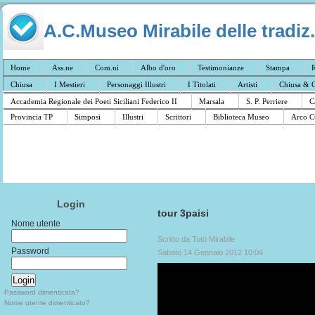
A.C.Museo Mirabile delle tradiz.
Home
Ass.ne
Com.ni
Albo d'oro
Testimonianze
Stampa
R
Chiusa
I Mestieri
Personaggi Illustri
I Titolati
Artisti
Chiusa & C
Accademia Regionale dei Poeti Siciliani Federico II
Marsala
S. P. Perriere
C
Provincia TP
Simposi
Illustri
Scrittori
Biblioteca Museo
Arco C
Login
tour 3paisi
Nome utente
Scritto da Totò Mirabile
Password
Sabato 14 Gennaio 2012 10:04
Password dimenticata?
Nome utente dimenticato?