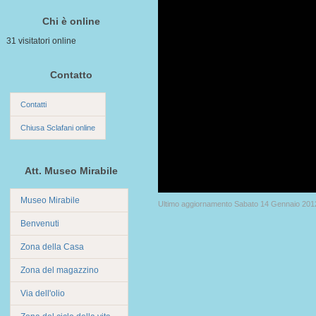
Chi è online
31 visitatori online
Contatto
Contatti
Chiusa Sclafani online
Att. Museo Mirabile
Museo Mirabile
Ultimo aggiornamento Sabato 14 Gennaio 201
Benvenuti
Zona della Casa
Zona del magazzino
Via dell'olio