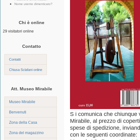
Nome utente dimenticato?
Chi è online
29 visitatori online
Contatto
Contatti
Chiusa Sclafani online
Att. Museo Mirabile
Museo Mirabile
Benvenuti
S i comunica che chiunque vo
Mirabile, al prezzo di coper
Zona della Casa
spese di spedizione, inviand
Zona del magazzino
con le seguenti coordinate