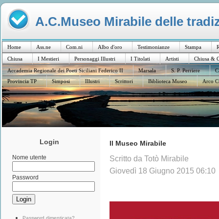
A.C.Museo Mirabile delle tradiz
Home
Ass.ne
Com.ni
Albo d'oro
Testimonianze
Stampa
R
Chiusa
I Mestieri
Personaggi Illustri
I Titolati
Artisti
Chiusa & C
Accademia Regionale dei Poeti Siciliani Federico II
Marsala
S. P. Perriere
C
Provincia TP
Simposi
Illustri
Scrittori
Biblioteca Museo
Arco C
Login
Il Museo Mirabile
Nome utente
Scritto da Totò Mirabile
Giovedì 18 Giugno 2015 06:10
Password
Il Muse
Password dimenticata?