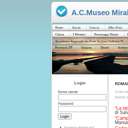
A.C.Museo Mirabi
Home
Ass.ne
Com.ni
Albo d'oro
Chiusa
I Mestieri
Personaggi Illustri
Accademia Regionale dei Poeti Siciliani Federico II
Provincia TP
Simposi
Illustri
Scrittor
Login
ROMA
Scritto d
Nome utente
Martedì 1
Password
“La st
di Sal
“Campi
Marsal
Password dimenticata?