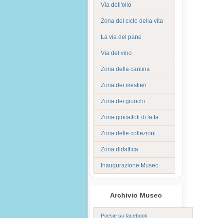
Via dell'olio
Zona del ciclo della vita
La via del pane
Via del vino
Zona della cantina
Zona dei mestieri
Zona dei giuochi
Zona giocattoli di latta
Zona delle collezioni
Zona didattica
Inaugurazione Museo
Archivio Museo
Poesie su facebook