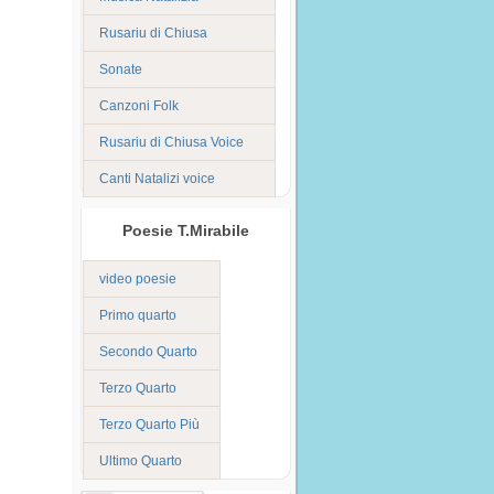
Rusariu di Chiusa
Sonate
Canzoni Folk
Rusariu di Chiusa Voice
Canti Natalizi voice
Poesie T.Mirabile
video poesie
Primo quarto
Secondo Quarto
Terzo Quarto
Terzo Quarto Più
Ultimo Quarto