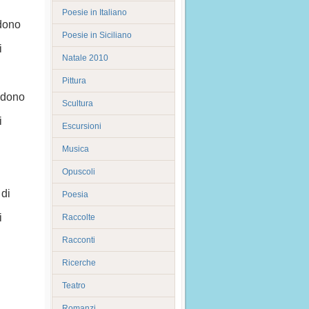
Poesie in Italiano
 dono
Poesie in Siciliano
i
Natale 2010
Pittura
 dono
Scultura
i
Escursioni
Musica
Opuscoli
 di
Poesia
i
Raccolte
Racconti
Ricerche
Teatro
Romanzi