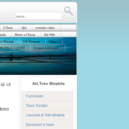
C/Terzi
Quì
youtube video
anda
Meteo a Chiusa
Siti Web
o Marsala
100 Pietanze
Video
PUBBLICAZIONI
Gruppo Lilybetano
Att.Toto Mirabile
Curriculum
Tours Turistici
 dono
I racconti di Totò Mirabile
Escursioni e Varie