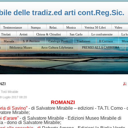
le delle tradiz.ed arti cont.Reg.Sic.
Testimonianze
Stampa
Relaz.
Musica
Vetrina 50 Libri
Video
I Titolati
Artisti
Chiusa & Chisalini
San Carlo
Le confraternite
La b
Marsala
S. P. Perriere
Catalogo Poeti
Tradizioni
Il Corriere
Muse
i
Biblioteca Museo
Arco Cultura Lilybetana
PREMIO ALLA CARRIERA
NZI
a Totò Mirabile
8 Luglio 2017 08:20
ROMANZI
oria di Savino”
- di Salvatore Mirabile – edizioni - TA.TI. Como -
vatore Mirabile;
 d’arare”
- di Salvatore Mirabile - Edizioni Museo Mirabile di
a - dono di Salvatore Mirabile;