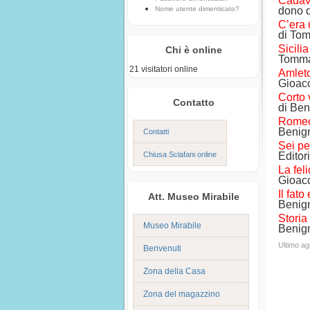
Cadave
Nome utente dimenticato?
dono d
C’era 
di To
Sicili
Chi è online
Tomma
21 visitatori online
Amlet
Gioac
Corto 
Contatto
di Be
Romeo 
Benig
Contatti
Sei pe
Chiusa Sclafani online
Editor
La feli
Gioac
Il fato
Att. Museo Mirabile
Benig
Storia
Museo Mirabile
Benig
Ultimo a
Benvenuti
Zona della Casa
Zona del magazzino