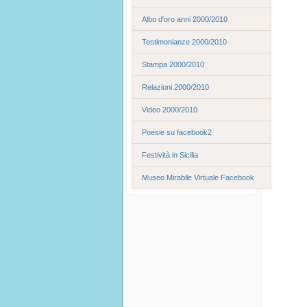
Albo d'oro anni 2000/2010
Testimonianze 2000/2010
Stampa 2000/2010
Relazioni 2000/2010
Video 2000/2010
Poesie su facebook2
Festività in Sicilia
Museo Mirabile Virtuale Facebook