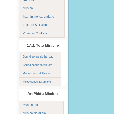
Musicali
I santini nel calendario
Folklore Siciliano
Video su Youtube
1Att. Toto Mirabile
Sound songs sicilian toto
Sound songs italian toto
Voice songs sicilian toto
Voice songs italian toto
Att.Piddu Mirabile
Musica Folk
Musica Natalizia