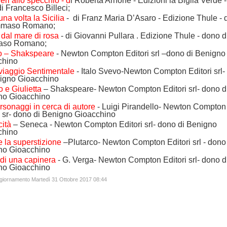
ri allo specchio - d
i Roberta Arnone - Edizioni la Biglia Verde -
i Francesco Billeci;
una volta la Sicilia
- di Franz Maria D’Asaro - Edizione Thule -
mmaso Romano;
a dal mare di rosa
- di Giovanni Pullara . Edizione Thule - dono d
so Romano;
o – Shakspeare
- Newton Compton Editori srl –dono di Benigno
chino
viaggio Sentimentale
- Italo Svevo-Newton Compton Editori srl-
nigno Gioacchino
e Giulietta
– Shakspeare- Newton Compton Editori srl- dono d
no Gioacchino
rsonaggi in cerca di autore
- Luigi Pirandello- Newton Compton
i sr- dono di Benigno Gioacchino
cità
– Seneca - Newton Compton Editori srl- dono di Benigno
chino
 e la superstizione
–Plutarco- Newton Compton Editori srl - dono
no Gioacchino
 di una capinera
- G. Verga- Newton Compton Editori srl- dono d
no Gioacchino
ggiornamento Martedì 31 Ottobre 2017 08:44