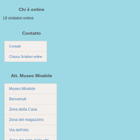
Chi è online
18 visitatori online
Contatto
Contatti
Chiusa Sclafani online
Att. Museo Mirabile
Museo Mirabile
Benvenuti
Zona della Casa
Zona del magazzino
Via dell'olio