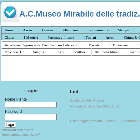
A.C.Museo Mirabile delle tradiz.
Home
Ass.ne
Com.ni
Albo d'oro
Testimonianze
Stampa
R
Chiusa
I Mestieri
Personaggi Illustri
I Titolati
Artisti
Chiusa & C
Accademia Regionale dei Poeti Siciliani Federico II
Marsala
S. P. Perriere
C
Provincia TP
Simposi
Illustri
Scrittori
Biblioteca Museo
Arco C
Login
Lodi
Nome utente
Scritto da Totò Mirabile
Giovedì 02 Dicembre 2010 18:01
Password
Ultimo aggiornamento Giovedì 02 Dicembre 2
Password dimenticata?
Nome utente dimenticato?