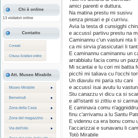
amici parenti e duttura.
Chi è online
Na matina prestu mi susivu
13 visitatori online
senza pinsari e pi currivu.
Avia la testa di cunsigghi chi
Contatto
e accussì partivu prestu na m
Caminannu c'un vastuni nta li
Contatti
ca mi sirvia p'assicutari li tant
E caminannu caminannu un c
Chiusa Sclafani online
arrabbiatu facia comu un paz
Mi scantai e lu cori mi battia f
picchì mi taliava cu l'occhi tort
Att. Museo Mirabile
Un diavulu mi paria stu cani
e accussì isai avutu lu vastun
Museo Mirabile
Stu canazzu vi dicu ca si sca
Benvenuti
e all'istanti si zittiu e si carma
E caminava comu n'aggniddr
Zona della Casa
finu c'arrivamu a lu Santu Pat
Zona del magazzino
E vidennu ca era bonu comu u
l'accarizzai e sunavanu li cam
Via dell'olio
Totò Mirabile