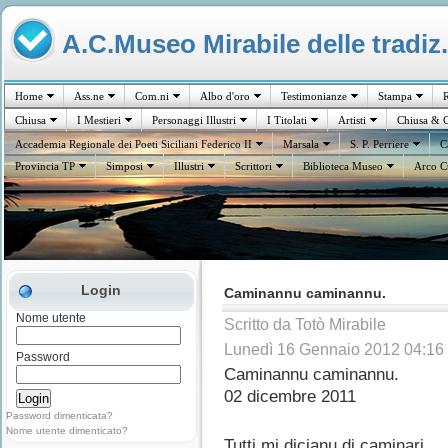
A.C.Museo Mirabile delle tradiz.
Home
Ass.ne
Com.ni
Albo d'oro
Testimonianze
Stampa
R
Chiusa
I Mestieri
Personaggi Illustri
I Titolati
Artisti
Chiusa & C
Accademia Regionale dei Poeti Siciliani Federico II
Marsala
S. P. Perriere
C
Provincia TP
Simposi
Illustri
Scrittori
Biblioteca Museo
Arco C
Login
Caminannu caminannu.
Nome utente
Scritto da Totò Mirabile
Lunedì 16 Gennaio 2012 04:16
Password
Caminannu caminannu.
02 dicembre 2011
Password dimenticata?
Nome utente dimenticato?
Tutti mi dicianu di caminari