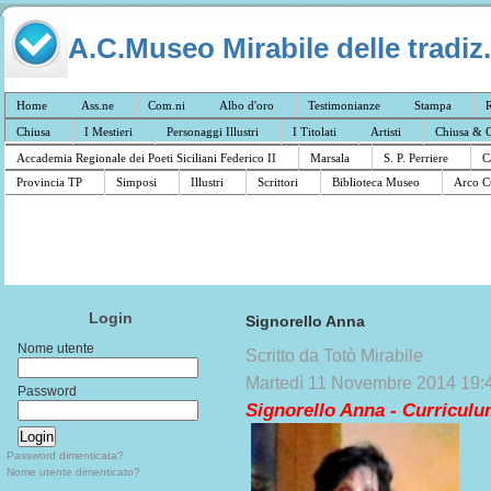
A.C.Museo Mirabile delle tradiz.
Home
Ass.ne
Com.ni
Albo d'oro
Testimonianze
Stampa
R
Chiusa
I Mestieri
Personaggi Illustri
I Titolati
Artisti
Chiusa & C
Accademia Regionale dei Poeti Siciliani Federico II
Marsala
S. P. Perriere
C
Provincia TP
Simposi
Illustri
Scrittori
Biblioteca Museo
Arco C
Login
Signorello Anna
Nome utente
Scritto da Totò Mirabile
Martedì 11 Novembre 2014 19:
Password
Signorello Anna - Curricul
Password dimenticata?
Nome utente dimenticato?