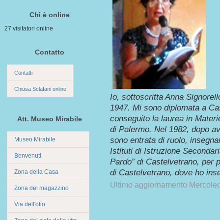
Chi è online
27 visitatori online
Contatto
Contatti
Chiusa Sclafani online
Io, sottoscritta Anna Signorell
1947. Mi sono diplomata a Cas
conseguito la laurea in Materie
Att. Museo Mirabile
di Palermo. Nel 1982, dopo av
sono entrata di ruolo, insegna
Museo Mirabile
Istituti di Istruzione Seconda
Benvenuti
Pardo” di Castelvetrano, per p
di Castelvetrano, dove ho inse
Zona della Casa
Ultimo aggiornamento Mercole
Zona del magazzino
Via dell'olio