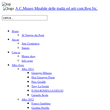
A.C.Museo Mirabile delle tradiz.ed arti cont.Reg.Sic.
Home
Al Tempio dei Poeti
Ass.ne
Atto Costitutivo
Statuto
Com.ni
Museo shop
Info-orari
Albo d'oro
Albo 2011
Giuseppe Milazzo
Don Giuseppe Ponte
Pino Geraldi
Tony La Grutta
D.SSA ROSSELLA GIGLIO
Carmelo Avola
Albo 2012
Franco Gambino
Giuditta Petrillo