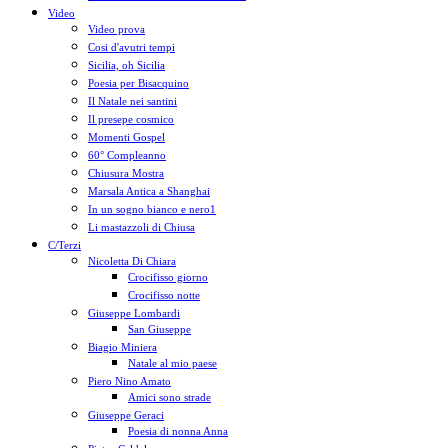
Video
Video prova
Cosi d'avutri tempi
Sicilia, oh Sicilia
Poesia per Bisacquino
Il Natale nei santini
Il presepe cosmico
Momenti Gospel
60° Compleanno
Chiusura Mostra
Marsala Antica a Shanghai
In un sogno bianco e nero1
Li mastazzoli di Chiusa
C/Terzi
Nicoletta Di Chiara
Crocifisso giorno
Crocifisso notte
Giuseppe Lombardi
San Giuseppe
Biagio Miniera
Natale al mio paese
Piero Nino Amato
Amici sono strade
Giuseppe Geraci
Poesia di nonna Anna