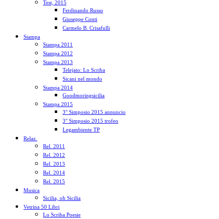
Test, 2015
Ferdinando Russo
Giuseppe Conti
Carmelo B. Crisafulli
Stampa
Stampa 2011
Stampa 2012
Stampa 2013
Telejato: Lo Scriba
Sicani nel mondo
Stampa 2014
Goodmoringsicilia
Stampa 2015
3° Simposio 2015 annuncio
3° Simposio 2015 trofeo
Legambiente TP
Relaz.
Rel. 2011
Rel. 2012
Rel. 2013
Rel. 2014
Rel. 2015
Musica
Sicilia, oh Sicilia
Vetrina 50 Libri
Lo Scriba Poesie