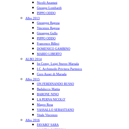
Nicolò Anastasi
Giusepe Lombardi
PIPPO ODDO
Albo 2013
Giuseppe Ragusa
Vincenzo Ragusa
Giuseppe Gullo
PIPPO ODDO
Francesco Billeci
DOMENICO GAMBINO
MARIO LIBERTO
ALBO 2014
Ist.Comp. Luigi Sturzo-Marsala
I.C. Archimede-Privitera Partinico
Coro Auser di Marsala
Albo 2015
ON.FERDINANDO RUSSO
Badalucco Mattia
BARONE NINO
LA PERNA NICOLO'
Magro Rosa
VASSALLO SEBASTIANO
Vitale Vincenzo
Albo 2016
FAVARO' SARA