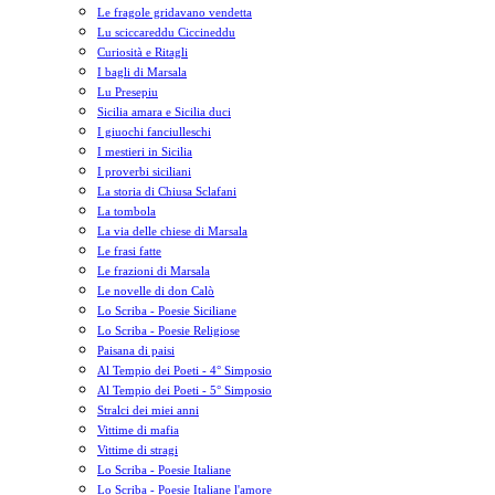
Le fragole gridavano vendetta
Lu sciccareddu Ciccineddu
Curiosità e Ritagli
I bagli di Marsala
Lu Presepiu
Sicilia amara e Sicilia duci
I giuochi fanciulleschi
I mestieri in Sicilia
I proverbi siciliani
La storia di Chiusa Sclafani
La tombola
La via delle chiese di Marsala
Le frasi fatte
Le frazioni di Marsala
Le novelle di don Calò
Lo Scriba - Poesie Siciliane
Lo Scriba - Poesie Religiose
Paisana di paisi
Al Tempio dei Poeti - 4° Simposio
Al Tempio dei Poeti - 5° Simposio
Stralci dei miei anni
Vittime di mafia
Vittime di stragi
Lo Scriba - Poesie Italiane
Lo Scriba - Poesie Italiane l'amore