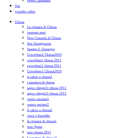
Pietro Caldalano
Quì
youtube video
Chiusa
La cirasara di Chiusa
centosei anni
Novi Cannola di Chiusa
San Giusippuzzu
Santini S. Giuseppe
Crocefisso2 Chiusa2010
crocefisso1 chiusa 2011
crocefisso2 chiusa 2011
Crocefisso1 Chiusa2010
il calcio a chiusa1
i sunatura di chiusa
sagra ciliegie1t chiusa 2011
sagra ciliegie2t chiusa 2011
centro anziani1
centro anziani2
il calcio a chiusa2
cruci e fiureddri
la cirasara di chiusa1
tour 3paisi
tour chiusa 2011
I sunatura di chiusa2