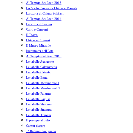
Al Tempio dei Poeti 2013
Lo Scriba Poesie da Chiusa a Marsala
La storia di Chiusa Sclafani
Al Tempio dei Poeti 2014
La storia di Savino
Canti e Canzoni
Il Teatro
Chiusa e Chiusesi
Il Museo Mirabile
Incontrarsi nell'Arte
Al Tempio dei Poeti 2015
Le tabelle Agrigento
Le tabelle Caltanissetta
Le tabelle Catania
Le tabelle Enna
Le tabelle Messina vol.1
Le tabelle Messina vol. 2
Le tabelle Palermo
Le tabelle Ragusa
Le tabelle Siracusa
Le tabelle Siracusa
Le tabelle Trapani
Il presepe al buio
Campi d'arare
1° Raduno Favignana