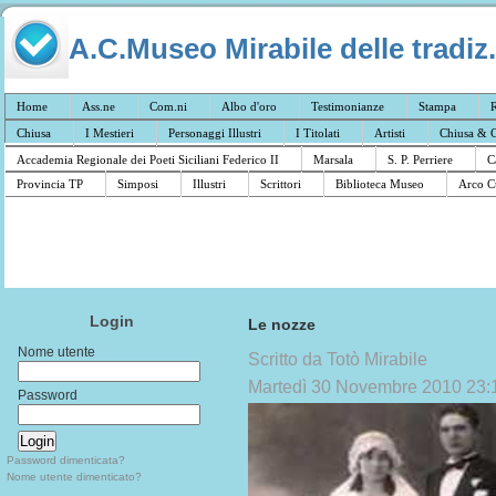
A.C.Museo Mirabile delle tradiz.
Home
Ass.ne
Com.ni
Albo d'oro
Testimonianze
Stampa
R
Chiusa
I Mestieri
Personaggi Illustri
I Titolati
Artisti
Chiusa & C
Accademia Regionale dei Poeti Siciliani Federico II
Marsala
S. P. Perriere
C
Provincia TP
Simposi
Illustri
Scrittori
Biblioteca Museo
Arco C
Login
Le nozze
Nome utente
Scritto da Totò Mirabile
Martedì 30 Novembre 2010 23:
Password
Password dimenticata?
Nome utente dimenticato?