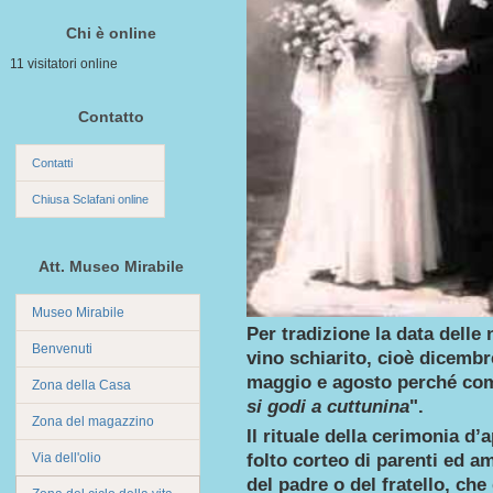
Chi è online
11 visitatori online
Contatto
Contatti
Chiusa Sclafani online
Att. Museo Mirabile
Museo Mirabile
Per tradizione la data delle
Benvenuti
vino schiarito, cioè dicemb
maggio e agosto perché com
Zona della Casa
si godi a cuttunina
".
Zona del magazzino
Il rituale della cerimonia d
Via dell'olio
folto corteo di parenti ed a
del padre o del fratello, che