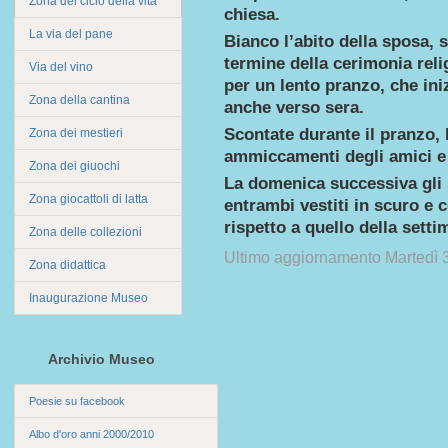
Zona del ciclo della vita
chiesa.
La via del pane
Bianco l’abito della sposa, s
termine della cerimonia reli
Via del vino
per un lento pranzo, che ini
Zona della cantina
anche verso sera.
Scontate durante il pranzo, le
Zona dei mestieri
ammiccamenti degli amici e 
Zona dei giuochi
La domenica successiva gli 
Zona giocattoli di latta
entrambi vestiti in scuro e 
rispetto a quello della sett
Zona delle collezioni
Ultimo aggiornamento Martedì
Zona didattica
Inaugurazione Museo
Archivio Museo
Poesie su facebook
Albo d'oro anni 2000/2010