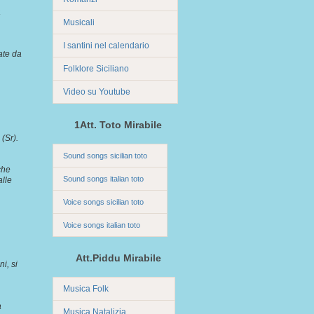
a
Musicali
I santini nel calendario
ate da
Folklore Siciliano
Video su Youtube
1Att. Toto Mirabile
i (Sr).
Sound songs sicilian toto
che
Sound songs italian toto
alle
Voice songs sicilian toto
Voice songs italian toto
Att.Piddu Mirabile
ni, si
Musica Folk
a
Musica Natalizia