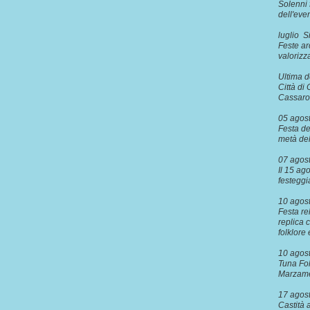
Solenni 
dell'eve
luglio 
Feste ar
valorizz
Ultima 
Città di
Cassaro 
05 ago
Festa de
metà de
07 agost
Il 15 ag
festegg
10 ago
Festa re
replica 
folklore
10 agos
Tuna Fol
Marzam
17 agos
Castità a