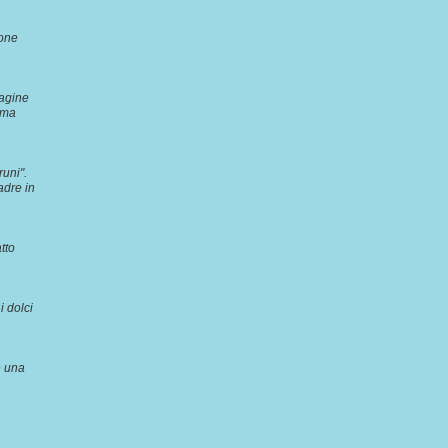
ione
magine
o ma
runi".
adre in
tto
i dolci
e una