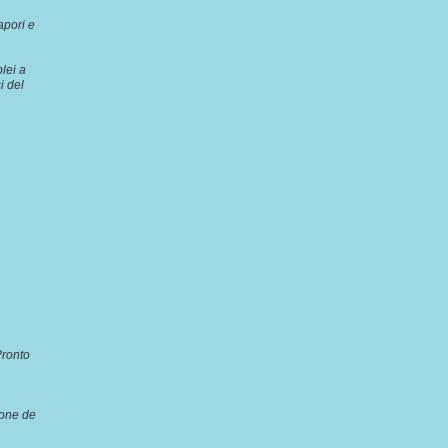
apori e
lei a
i del
Pronto
ione de