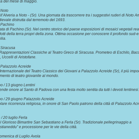
a del mese di maggio.
o Noto
ll’Alveria a Noto - (Sr). Una giornata da trascorrere tra i suggestivi ruderi di Noto An
dievale distrutta dal terremoto del 1693.
o Pachino
ata di Pachino (Sr). Nel centro storico del paese esposizioni di mosaici vegetali real
otti della terra propri della zona. Ottima occasione per conoscere il profondo sud-e
icilia.
Siracusa
 Rappresentazioni Classiche al Teatro Greco di Siracusa. Prometeo di Eschilo, Bacc
, Uccelli di Aristofane.
Palazzolo Acreide
 Internazionale del Teatro Classico dei Giovani a Palazzolo Acreide (Sr), il più impo
mento di teatro giovanile al mondo.
no / 13 giugno Lentini
rende onore al Santo di Padova con una festa molto sentita da tutti i devoti lentines
no / 29 giugno Palazzolo Acreide
lare ricorrenza religiosa, in onore di San Paolo patrono della città di Palazzolo Ac
o / 20 luglio Ferla
l Glorioso Bimartire San Sebastiano a Ferla (Sr). Tradizionale pellegrinaggio a
ianeddu” e processione per le vie della città.
omenica di Luglio Avola