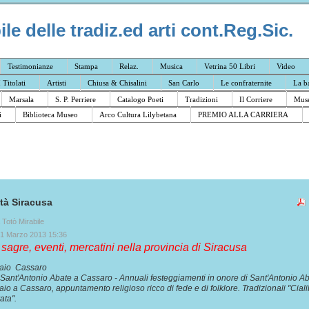
e delle tradiz.ed arti cont.Reg.Sic.
Testimonianze
Stampa
Relaz.
Musica
Vetrina 50 Libri
Video
I Titolati
Artisti
Chiusa & Chisalini
San Carlo
Le confraternite
La b
Marsala
S. P. Perriere
Catalogo Poeti
Tradizioni
Il Corriere
Muse
i
Biblioteca Museo
Arco Cultura Lilybetana
PREMIO ALLA CARRIERA
ità Siracusa
a Totò Mirabile
01 Marzo 2013 15:36
 sagre, eventi, mercatini nella provincia di Siracusa
naio Cassaro
 Sant'Antonio Abate a Cassaro - Annuali festeggiamenti in onore di Sant'Antonio Aba
io a Cassaro, appuntamento religioso ricco di fede e di folklore. Tradizionali "Ciali
rata".