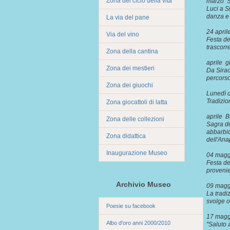
Zona del ciclo della vita
marzo S
Luci a S
danza e 
La via del pane
24 apri
Via del vino
Festa de
trascorr
Zona della cantina
aprile
Zona dei mestieri
Da Sirac
percorso
Zona dei giuochi
Lunedì 
Tradizio
Zona giocattoli di latta
aprile 
Zona delle collezioni
Sagra de
abbarbic
Zona didattica
dell'An
Inaugurazione Museo
04 magg
Festa de
proveni
Archivio Museo
09 magg
La tradiz
svolge o
Poesie su facebook
17 mag
Albo d'oro anni 2000/2010
"Saluto 