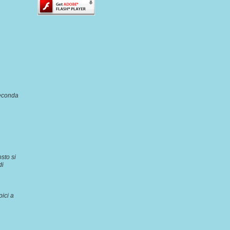
seconda
sto si
di
ici a