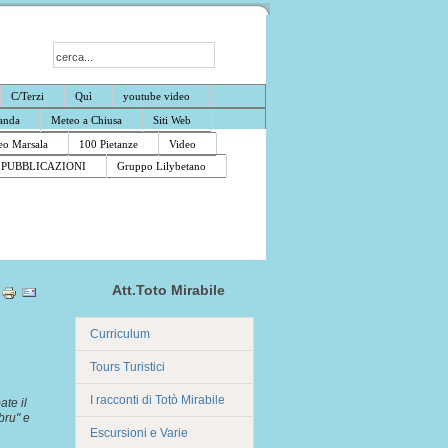
C/Terzi
Quì
youtube video
anda
Meteo a Chiusa
Siti Web
o Marsala
100 Pietanze
Video
PUBBLICAZIONI
Gruppo Lilybetano
Att.Toto Mirabile
Curriculum
Tours Turistici
I racconti di Totò Mirabile
te il
bru" e
Escursioni e Varie