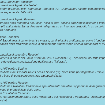
atori, danzatori, giocolieri.
omenica di Agosto Carlentini
 onore di Santa Lucia, patrona di Carlentini (Sr). Celebrazioni esterne con process
lacro per le vie della città.
domenica di Agosto Buscemi
tronale della Madonna del Bosco, ricca di fede, antiche tradizioni e folklore! L'im
e più antica della Santa Vergine è raffigurata su un intonaco custodito in un piccol
ivo Santuario.
embre Carlentini
i Sapori antichi carlentinesi tra musica, canti, giochi e prelibatezze, come il "cuddu
ocaccia della tradizione locale la cui memoria storica viene ancora tramandata di m
domenica di settembre Rosolini
amenti in onore del Sacro Cuore di Gesù a Rosolini (Sr). Ricorrenza, dal forte impa
o e devozionale, realizzazione dell'artistica "Infiorata".
re / 07 ottobre Sortino
l Miele e dei Prodotti Tipici Locali a Sortino (Sr). Occasione per degustare il miele, 
ori a base di questo prodotto, tra i più buoni d'Italia.
re / 07 ottobre Rosolini
l Mosto a Rosolini - tradizionale appuntamento che offre l’opportunità di degustar
amma di prodotti tipici della zona.
bre / 14 ottobre Carlentini
 Agroalimentare Sagra della Mostarda e del Ficodindia a Pedagaggi - frazione di
ini (Sr).