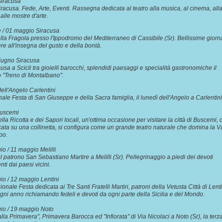
iracusa
iracusa. Fede, Arte, Eventi. Rassegna dedicata al teatro alla musica, al cinema, all
alle mostre d'arte.
le / 01 maggio Siracusa
lla Fragola presso l'Ippodromo del Mediterraneo di Cassibile (Sr). Bellissime giorn
ere all'insegna del gusto e della bontà.
 giugno Siracusa
usa a Scicli tra gioielli barocchi, splendidi paesaggi e specialità gastronomiche il
 "Treno di Montalbano".
dell'Angelo Carlentini
nale Festa di San Giuseppe e della Sacra famiglia, il lunedì dell'Angelo a Carlentin
Buscemi
lla Ricotta e dei Sapori locali, un'ottima occasione per visitare la città di Buscemi, 
ata su una collinetta, si configura come un grande teatro naturale che domina la V
apo.
io / 11 maggio Melilli
l patrono San Sebastiano Martire a Melilli (Sr). Pellegrinaggio a piedi dei devoti
enti dai paesi vicini.
io / 12 maggio Lentini
ionale Festa dedicata ai Tre Santi Fratelli Martiri, patroni della Vetusta Città di Lenti
gni anno richiamando fedeli e devoti da ogni parte della Sicilia e del Mondo.
gio / 19 maggio Noto
alla Primavera", Primavera Barocca ed "Infiorata" di Via Nicolaci a Noto (Sr), la terz