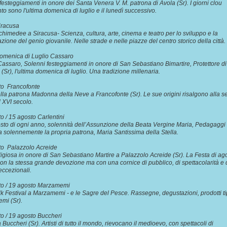
festeggiamenti in onore dei Santa Venera V. M. patrona di Avola (Sr). I giorni clou
nto sono l'ultima domenica di luglio e il lunedì successivo.
Siracusa
chimedee a Siracusa- Scienza, cultura, arte, cinema e teatro per lo sviluppo e la
azione del genio giovanile. Nelle strade e nelle piazze del centro storico della città.
domenica di Luglio Cassaro
 Cassaro, Solenni festeggiamenti in onore di San Sebastiano Bimartire, Protettore di
(Sr), l'ultima domenica di luglio. Una tradizione millenaria.
sto Francofonte
lla patrona Madonna della Neve a Francofonte (Sr). Le sue origini risalgono alla 
l XVI secolo.
o / 15 agosto Carlentini
osto di ogni anno, solennità dell’Assunzione della Beata Vergine Maria, Pedagaggi
ia solennemente la propria patrona, Maria Santissima della Stella.
sto Palazzolo Acreide
ligiosa in onore di San Sebastiano Martire a Palazzolo Acreide (Sr). La Festa di ago
con la stessa grande devozione ma con una cornice di pubblico, di spettacolarità e 
 eccezionali.
to / 19 agosto Marzamemi
k Festival a Marzamemi - e le Sagre del Pesce. Rassegne, degustazioni, prodotti tip
emi (Sr).
to / 19 agosto Buccheri
 Buccheri (Sr). Artisti di tutto il mondo, rievocano il medioevo, con spettacoli di