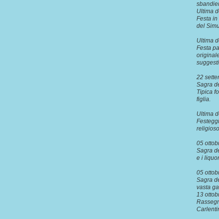
sbandier
Ultima d
Festa in
del Simu
Ultima 
Festa pa
original
suggest
22 sett
Sagra de
Tipica f
figlia.
Ultima 
Festeggi
religios
05 ottob
Sagra de
e i liqu
05 ottob
Sagra de
vasta g
13 otto
Rassegna
Carlent