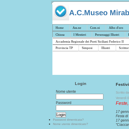
A.C.Museo Mirabil
Home
Ass.ne
Com.ni
Albo d'oro
Chiusa
I Mestieri
Personaggi Illustri
Accademia Regionale dei Poeti Siciliani Federico II
Provincia TP
Simposi
Illustri
Scrittor
Login
Festiv
Nome utente
Scritto d
Venerdì 
Password
Feste,
17 gen
Festa di
Password dimenticata?
17 genna
Nome utente dimenticato?
"Ciacca