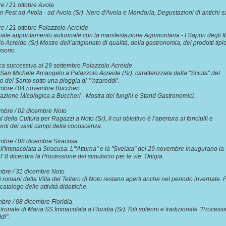
bre / 21 ottobre Avola
in Fest ad Avola - ad Avola (Sr). Nero d'Avola e Mandorla, Degustazioni di antichi s
e.
re / 21 ottobre Palazzolo Acreide
nale appuntamento autunnale con la manifestazione Agrimontana - I Sapori degli Ib
o Acreide (Sr).Mostre dell’artigianato di qualità, della gastronomia, dei prodotti tipic
nsorio.
a successiva al 29 settembre Palazzolo Acreide
 San Michele Arcangelo a Palazzolo Acreide (Sr), caratterizzata dalla "Sciuta" del
o del Santo sotto una pioggia di ‘’'nzareddi’.
mbre / 04 novembre Buccheri
azione Micologica a Buccheri - Mostra dei funghi e Stand Gastronomici.
embre / 02 dicembre Noto
al della Cultura per Ragazzi a Noto (Sr), il cui obiettivo è l’apertura ai fanciulli e
enti dei vasti campi della conoscenza.
mbre / 08 dicembre Siracusa
ll'Immacolata a Siracusa. L'"Atturna" e la "Svelata" del 29 novembre inaugurano la
à, l' 8 dicenbre la Processione del simulacro per le vie Ortigia.
mbre / 31 dicembre Noto
i romani della Villa del Tellaro di Noto restano aperti anche nel periodo invernale. 
catalogo delle attività didattiche.
mbre / 08 dicembre Floridia
tronale di Maria SS.Immacolata a Floridia (Sr). Riti solenni e tradizionale "Process
piddi".