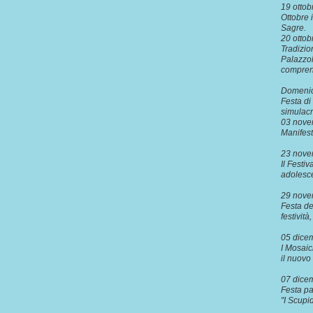
19 otto
Ottobre 
Sagr
20 ottob
Tradizio
Palazzol
compre
Domenic
Festa di
simulacr
03 nove
Manifest
23 nov
Il Festiv
adolesc
29 nove
Festa de
festivit
05 dice
I Mosaic
il nuovo 
07 dice
Festa pa
"I Scu