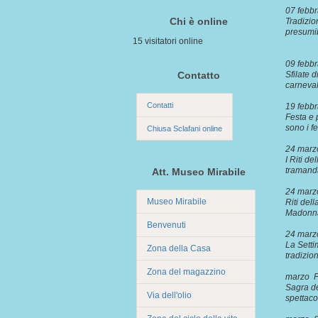
07 febbr
Chi è online
Tradizio
presumibi
15 visitatori online
09 febbr
Contatto
Sfilate d
carneval
Contatti
19 feb
Festa e 
sono i fe
Chiusa Sclafani online
24 mar
I Riti d
tramanda
Att. Museo Mirabile
24 marzo
Museo Mirabile
Riti dell
Madonna
Benvenuti
24 marz
La Setti
Zona della Casa
tradizio
Zona del magazzino
marzo 
Sagra de
Via dell'olio
spettacol