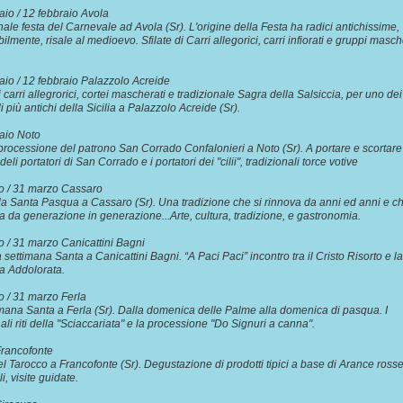
aio / 12 febbraio Avola
nale festa del Carnevale ad Avola (Sr). L'origine della Festa ha radici antichissime,
lmente, risale al medioevo. Sfilate di Carri allegorici, carri infiorati e gruppi masch
aio / 12 febbraio Palazzolo Acreide
i carri allegrorici, cortei mascherati e tradizionale Sagra della Salsiccia, per uno dei
i più antichi della Sicilia a Palazzolo Acreide (Sr).
braio Noto
processione del patrono San Corrado Confalonieri a Noto (Sr). A portare e scortare 
deli portatori di San Corrado e i portatori dei "cilii", tradizionali torce votive
zo / 31 marzo Cassaro
ella Santa Pasqua a Cassaro (Sr). Una tradizione che si rinnova da anni ed anni e ch
 da generazione in generazione...Arte, cultura, tradizione, e gastronomia.
 / 31 marzo Canicattini Bagni
a settimana Santa a Canicattini Bagni. “A Paci Paci” incontro tra il Cristo Risorto e la
 Addolorata.
o / 31 marzo Ferla
mana Santa a Ferla (Sr). Dalla domenica delle Palme alla domenica di pasqua. I
nali riti della "Sciaccariata" e la processione "Do Signuri a canna".
Francofonte
l Tarocco a Francofonte (Sr). Degustazione di prodotti tipici a base di Arance rosse
i, visite guidate.