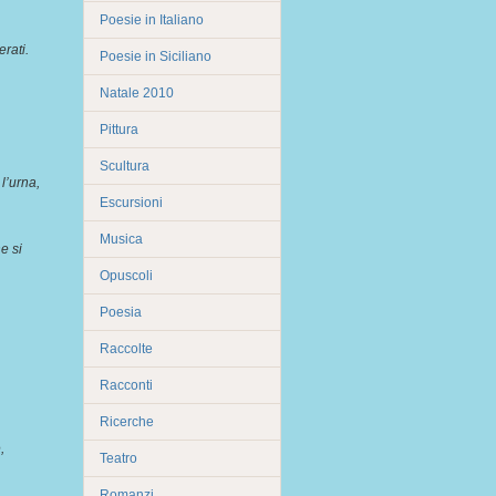
Poesie in Italiano
erati.
Poesie in Siciliano
Natale 2010
Pittura
Scultura
l’urna,
Escursioni
Musica
e si
Opuscoli
Poesia
Raccolte
Racconti
Ricerche
,
Teatro
Romanzi