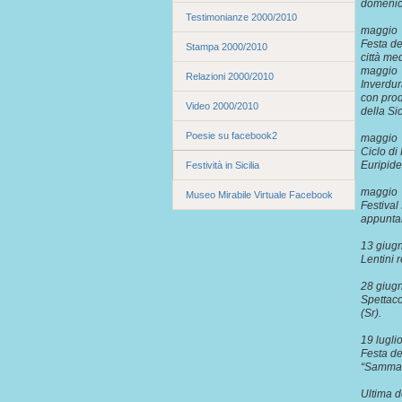
domenic
Testimonianze 2000/2010
maggi
Festa de
Stampa 2000/2010
città me
maggi
Relazioni 2000/2010
Inverdur
con prod
Video 2000/2010
della S
Poesie su facebook2
maggio 
Ciclo di
Euripide
Festività in Sicilia
maggio 
Museo Mirabile Virtuale Facebook
Festival
appunta
13 giug
Lentini 
28 giug
Spettaco
(Sr).
19 lugli
Festa de
“Sammast
Ultima d